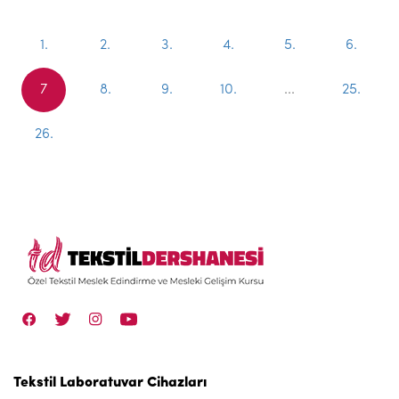
1.
2.
3.
4.
5.
6.
7
8.
9.
10.
...
25.
26.
Tekstil Laboratuvar Cihazları