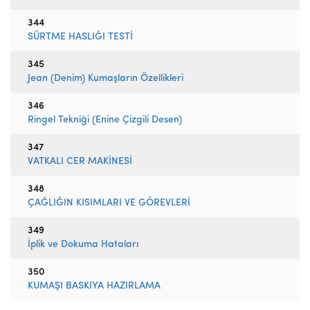
344
SÜRTME HASLIĞI TESTİ
345
Jean (Denim) Kumaşların Özellikleri
346
Ringel Tekniği (Enine Çizgili Desen)
347
VATKALI CER MAKİNESİ
348
ÇAĞLIĞIN KISIMLARI VE GÖREVLERİ
349
İplik ve Dokuma Hataları
350
KUMAŞI BASKIYA HAZIRLAMA