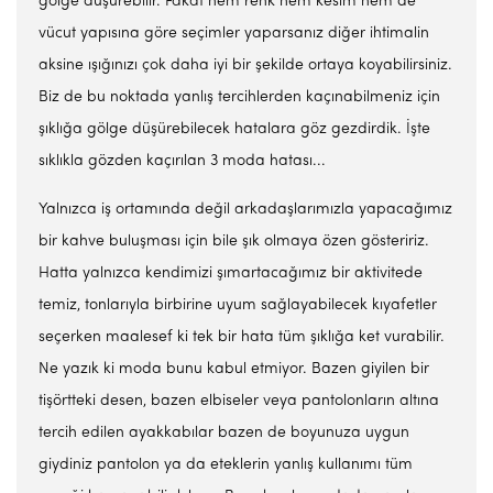
gölge düşürebilir. Fakat hem renk hem kesim hem de
vücut yapısına göre seçimler yaparsanız diğer ihtimalin
aksine ışığınızı çok daha iyi bir şekilde ortaya koyabilirsiniz.
Biz de bu noktada yanlış tercihlerden kaçınabilmeniz için
şıklığa gölge düşürebilecek hatalara göz gezdirdik. İşte
sıklıkla gözden kaçırılan 3 moda hatası...
Yalnızca iş ortamında değil arkadaşlarımızla yapacağımız
bir kahve buluşması için bile şık olmaya özen gösteririz.
Hatta yalnızca kendimizi şımartacağımız bir aktivitede
temiz, tonlarıyla birbirine uyum sağlayabilecek kıyafetler
seçerken maalesef ki tek bir hata tüm şıklığa ket vurabilir.
Ne yazık ki moda bunu kabul etmiyor. Bazen giyilen bir
tişörtteki desen, bazen elbiseler veya pantolonların altına
tercih edilen ayakkabılar bazen de boyunuza uygun
giydiniz pantolon ya da eteklerin yanlış kullanımı tüm