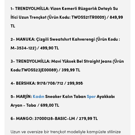
1- TRENDYOLMİLLA: Vizon Kemerli Rüzgarlık Detaylı Su
İtici Uzun Trençkot (Ürün Kodu: TWOSS21TR0005) / 849,99
TL
2- MANUKA: Çizgili Sweatshırt Kahverengi (Ürün Kodu :
M-3534-122) / 499,90 TL
3- TRENDYOLMİLLA: Mavi Yüksek Bel Straight Jeans (Ürün
Kodu:TWOSS23JE00089) / 399,99 TL
4- BERSHKA: 9178/708/712 / 299,95₺
5- MARJİN:
Kadın
Sneaker Kalın Taban
Spor
Ayakkabı
Aryan - Taba
/ 699,00 TL
6- MANGO: 37000128-BASIC-LM / 279,99 TL
Uzun ve oversize bir trençkot modeliyle kampüste stilinize