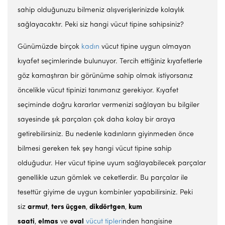
sahip olduğunuzu bilmeniz alışverişlerinizde kolaylık
sağlayacaktır. Peki siz hangi vücut tipine sahipsiniz?
Günümüzde birçok
kadın
vücut tipine uygun olmayan
kıyafet seçimlerinde bulunuyor. Tercih ettiğiniz kıyafetlerle
göz kamaştıran bir görünüme sahip olmak istiyorsanız
öncelikle vücut tipinizi tanımanız gerekiyor. Kıyafet
seçiminde doğru kararlar vermenizi sağlayan bu bilgiler
sayesinde şık parçaları çok daha kolay bir araya
getirebilirsiniz. Bu nedenle kadınların giyinmeden önce
bilmesi gereken tek şey hangi vücut tipine sahip
olduğudur. Her vücut tipine uyum sağlayabilecek parçalar
genellikle uzun gömlek ve ceketlerdir. Bu parçalar ile
tesettür giyime de uygun kombinler yapabilirsiniz. Peki
siz
a
rmut
,
t
ers üçgen
,
d
ikdörtgen
,
k
um
saati
,
e
lmas
ve
o
val
vücut tipleri
nden hangisine