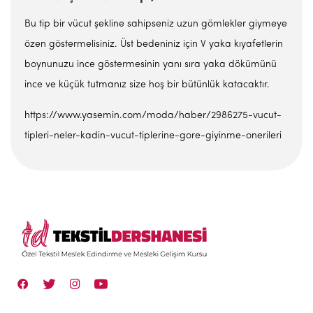
Bu tip bir vücut şekline sahipseniz uzun gömlekler giymeye
özen göstermelisiniz. Üst bedeniniz için V yaka kıyafetlerin
boynunuzu ince göstermesinin yanı sıra yaka dökümünü
ince ve küçük tutmanız size hoş bir bütünlük katacaktır.
https://www.yasemin.com/moda/haber/2986275-vucut-
tipleri-neler-kadin-vucut-tiplerine-gore-giyinme-onerileri