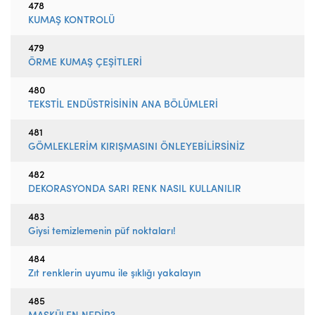
478
KUMAŞ KONTROLÜ
479
ÖRME KUMAŞ ÇEŞİTLERİ
480
TEKSTİL ENDÜSTRİSİNİN ANA BÖLÜMLERİ
481
GÖMLEKLERİM KIRIŞMASINI ÖNLEYEBİLİRSİNİZ
482
DEKORASYONDA SARI RENK NASIL KULLANILIR
483
Giysi temizlemenin püf noktaları!
484
Zıt renklerin uyumu ile şıklığı yakalayın
485