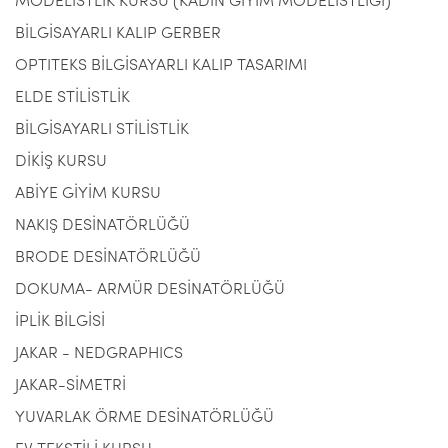
MODELİSTLİK KURSU (KADIN GİYİM MODELİSTLİĞİ)
BİLGİSAYARLI KALIP GERBER
OPTITEKS BİLGİSAYARLI KALIP TASARIMI
ELDE STİLİSTLİK
BİLGİSAYARLI STİLİSTLİK
DİKİŞ KURSU
ABİYE GİYİM KURSU
NAKIŞ DESİNATÖRLÜĞÜ
BRODE DESİNATÖRLÜĞÜ
DOKUMA- ARMÜR DESİNATÖRLÜĞÜ
İPLİK BİLGİSİ
JAKAR - NEDGRAPHICS
JAKAR-SİMETRİ
YUVARLAK ÖRME DESİNATÖRLÜĞÜ