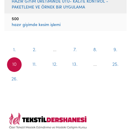
HAZIR GiYiM ÜRETiMiNDE ÜTÜ- KALiTE KONTROL -
PAKETLEME VE ÖRNEK BiR UYGULAMA
500
hazır giyimde kesim işlemi
1.
2.
...
7.
8.
9.
10
11.
12.
13.
...
25.
26.