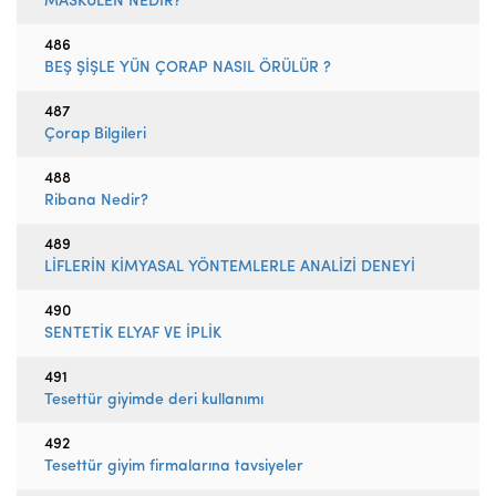
MASKÜLEN NEDİR?
486
BEŞ ŞİŞLE YÜN ÇORAP NASIL ÖRÜLÜR ?
487
Çorap Bilgileri
488
Ribana Nedir?
489
LİFLERİN KİMYASAL YÖNTEMLERLE ANALİZİ DENEYİ
490
SENTETİK ELYAF VE İPLİK
491
Tesettür giyimde deri kullanımı
492
Tesettür giyim firmalarına tavsiyeler