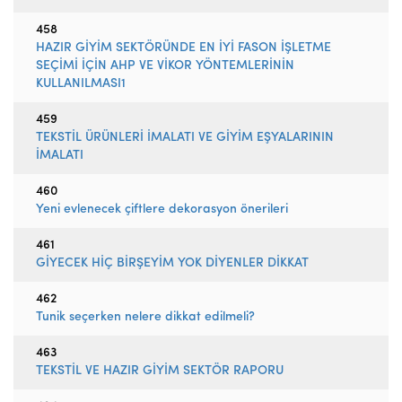
458
HAZIR GİYİM SEKTÖRÜNDE EN İYİ FASON İŞLETME
SEÇİMİ İÇİN AHP VE VİKOR YÖNTEMLERİNİN
KULLANILMASI1
459
TEKSTİL ÜRÜNLERİ İMALATI VE GİYİM EŞYALARININ
İMALATI
460
Yeni evlenecek çiftlere dekorasyon önerileri
461
GİYECEK HİÇ BİRŞEYİM YOK DİYENLER DİKKAT
462
Tunik seçerken nelere dikkat edilmeli?
463
TEKSTİL VE HAZIR GİYİM SEKTÖR RAPORU