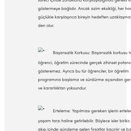
süreci içinde zorluklarla karşılaşıldığında gerekli ka
göstermeye bağlıdır. Ancak azim eksikli­ği, her ha
güçlükle karşılaşınca bireyin hedeften uzaklaşma
den olur.
Başarısızlık Korkusu: Başarısızlık korkusu t
öğrenci, öğretim süre­cinde gerçek zihinsel potansi
gösteremez. Ayrıca bu tür öğrenciler, bir öğretim
programına başlama ve sürdürme açısından gerek
ve kararlılıktan yoksundur.
Erteleme: Yapılması gereken işlerin ertele
yaşam tarzı haline getirilebilir. Böylece isler biriki
akışı içinde gündeme gelen fırsatlar kaçırılır ve ba