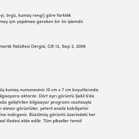
yi, örgü, kumaş rengi) göre farklılık
maş için yapılması gereken bir ön işlemdir.
rlık Fakültesi Dergisi, Cilt 13, Sayı 2, 2008
ülmüş kumaş numunesinin 10 cm x 7 cm boyutlarında
lgisayara aktarılır. Dört ayrı görüntü Şekil 6’da
ada geliştirilen bilgisayar programı vasıtasıyla
 alınan görüntüler, yeterli analiz kabiliyetini
rine indirgenir. Büzülmüş görüntü üzerindeki her
al ifadesi elde edilir. Tüm pikseller temsil