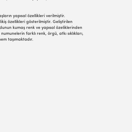
arın yapısal özellikleri verilmiştir.
iş özellikleri gösterilmiştir. Geliştirilen
unun kumaş renk ve yapısal özeliklerinden
umunelerin farklı renk, örgü, atkı sıklıkları,
önem taşımaktadır.