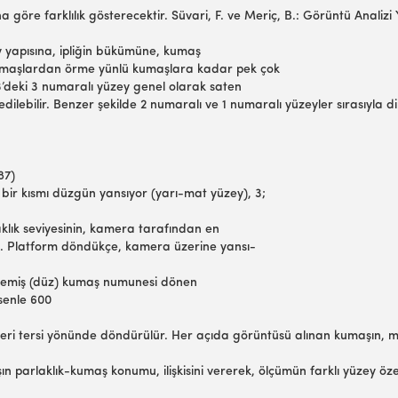
a göre farklılık gösterecektir. Süvari, F. ve Meriç, B.: Görüntü Analiz
zey yapısına, ipliğin bükümüne, kumaş
 kumaşlardan örme yünlü kumaşlara kadar pek çok
il 3’deki 3 numaralı yüzey genel olarak saten
ilebilir. Benzer şekilde 2 numaralı ve 1 numaralı yüzeyler sırasıyla
987)
ın bir kısmı düzgün yansıyor (yarı-mat yüzey), 3;
klık seviyesinin, kamera tarafından en
l4). Platform döndükçe, kamera üzerine yansı-
ülmemiş (düz) kumaş numunesi dönen
ksenle 600
breleri tersi yönünde döndürülür. Her açıda görüntüsü alınan kumaşın,
şın parlaklık-kumaş konumu, ilişkisini vererek, ölçümün farklı yüzey öz