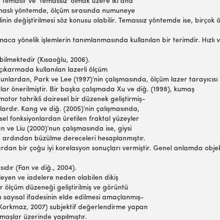
 ‘temaslı’ ve ‘temassız’ olmak üzere iki ana
. Temaslı yöntemde, ölçüm sırasında numuneye
inin değiştirilmesi söz konusu olabilir. Temassız yöntemde ise, birçok ö
maca yönelik işlemlerin tanımlanmasında kullanılan bir terimdir. Hızlı 
bilmektedir (Kısaoğlu, 2006).
 çıkarmada kullanılan lazerli ölçüm
 Bunlardan, Park ve Lee (1997)’nin çalışmasında, ölçüm lazer tarayıcısı i
tlar önerilmiştir. Bir başka çalışmada Xu ve diğ. (1998), kumaş
 motor tahrikli dairesel bir düzenek geliştirmiş-
lardır. Kang ve diğ. (2005)’nin çalışmasında,
sel fonksiyonlardan üretilen fraktal yüzeyler
n ve Liu (2000)’nun çalışmasında ise, giysi
mış, ardından büzülme dereceleri hesaplanmıştır.
lardan bir çoğu iyi korelasyon sonuçları vermiştir. Genel anlamda obj
ıdır (Fan ve diğ., 2004).
leyen ve iadelere neden olabilen dikiş
ir ölçüm düzeneği geliştirilmiş ve görüntü
n sayısal ifadesinin elde edilmesi amaçlanmış-
 (Korkmaz, 2007) subjektif değerlendirme yapan
maşlar üzerinde yapılmıştır.