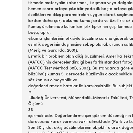
tirmede materyalin kabarması, kırışması veya dalgala
hemen sonra ortaya çıkabilir yada ilk başta ortaya çı
özellikleri ve dikiş parametreleri uygun olarak seçilm
lardan daha çok, dokuma kumaşlarda ve özellikle sık
Kumaş üretiminde kullanılan iplik tiplerinin çeşitlenm
boya, apre,
yıkama işlemlerinin etkisiyle büzülme sorunu giderek a
estetik değerinin düşmesine sebep olarak ürünün satı
(Meriç ve Gürarda, 2001).
Estetik bir problem olan dikiş büzülmesi, Amerika Teksti
(AATCC)’nin derecelendirdiği beş farklı standart fotoğr
(AATCC Test Method 88B, 2003). Bu standarda göre e
büzülmüş kumaş 5. derecede büzülmüş olacak şekilde b
söz konusu olmayabilir ve
değerlendirmede hatalar ile karşılaşılabilir. Bu subje
∗
Uludağ Üniversitesi, Mühendislik-Mimarlık Fakültesi, Te
Ölçümü
36
içermektedir. Değerlendirme için gözlem düzeneğinin 
derecesine karar vermesi vakit almaktadır (Park ve Le
Son 30 yılda, dikiş büzülmelerinin objektif olarak değ