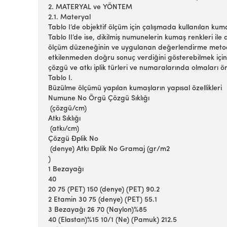
2. MATERYAL ve YÖNTEM
2.1. Materyal
Tablo I’de objektif ölçüm için çalışmada kullanılan kumaşl
Tablo II’de ise, dikilmiş numunelerin kumaş renkleri ile dik
ölçüm düzeneğinin ve uygulanan değerlendirme metod
etkilenmeden doğru sonuç verdiğini gösterebilmek için n
çözgü ve atkı iplik türleri ve numaralarında olmaları 
Tablo I.
Büzülme ölçümü yapılan kumaşların yapısal özellikleri
Numune No Örgü Çözgü Sıklığı
(çözgü/cm)
Atkı Sıklığı
(atkı/cm)
Çözgü Đplik No
(denye) Atkı Đplik No Gramaj (gr/m2
)
1 Bezayağı
40
20 75 (PET) 150 (denye) (PET) 90.2
2 Etamin 30 75 (denye) (PET) 55.1
3 Bezayağı 26 70 (Naylon)%85
40 (Elastan)%15 10/1 (Ne) (Pamuk) 212.5