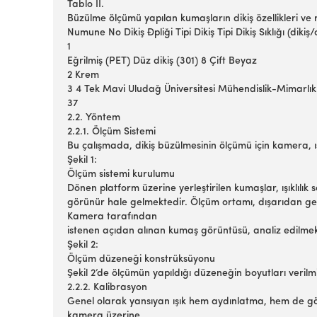
Tablo II.
Büzülme ölçümü yapılan kumaşların dikiş özellikleri ve 
Numune No Dikiş Đpliği Tipi Dikiş Tipi Dikiş Sıklığı (dik
1
Eğrilmiş (PET) Düz dikiş (301) 8 Çift Beyaz
2 Krem
3 4 Tek Mavi Uludağ Üniversitesi Mühendislik-Mimarlık F
37
2.2. Yöntem
2.2.1. Ölçüm Sistemi
Bu çalışmada, dikiş büzülmesinin ölçümü için kamera, ış
Şekil 1:
Ölçüm sistemi kurulumu
Dönen platform üzerine yerleştirilen kumaşlar, ışıklılık 
görünür hale gelmektedir. Ölçüm ortamı, dışarıdan gele
Kamera tarafından
istenen açıdan alınan kumaş görüntüsü, analiz edilme
Şekil 2:
Ölçüm düzeneği konstrüksüyonu
Şekil 2’de ölçümün yapıldığı düzeneğin boyutları verilm
2.2.2. Kalibrasyon
Genel olarak yansıyan ışık hem aydınlatma, hem de gözle
kamera üzerine