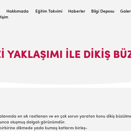
Hakkımızda
Eğitim Takvimi
Haberler
Bilgi Deposu
Galer
etişim
İ YAKLAŞIMI İLE DİKİŞ B
ş alanında en sık rastlanan ve en çok sorun yaratan konu dikiş büzülme
boyunca oluşmuş dalgalı görünümdür.
 birbirine dikmede yada kumaş katlarını birleş-