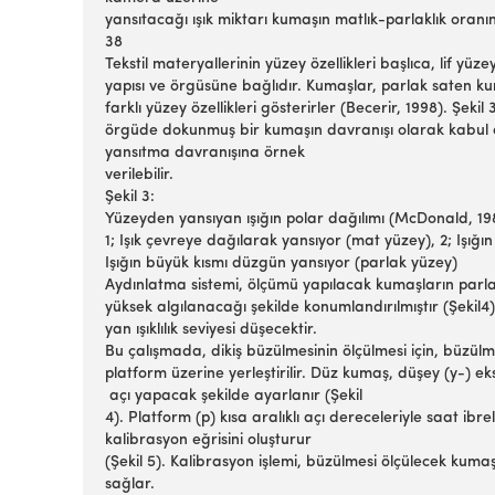
yansıtacağı ışık miktarı kumaşın matlık-parlaklık oranın
38
Tekstil materyallerinin yüzey özellikleri başlıca, lif yü
yapısı ve örgüsüne bağlıdır. Kumaşlar, parlak saten
farklı yüzey özellikleri gösterirler (Becerir, 1998). Şek
örgüde dokunmuş bir kumaşın davranışı olarak kabul ed
yansıtma davranışına örnek
verilebilir.
Şekil 3:
Yüzeyden yansıyan ışığın polar dağılımı (McDonald, 1
1; Işık çevreye dağılarak yansıyor (mat yüzey), 2; Işığ
Işığın büyük kısmı düzgün yansıyor (parlak yüzey)
Aydınlatma sistemi, ölçümü yapılacak kumaşların parla
yüksek algılanacağı şekilde konumlandırılmıştır (Şeki
yan ışıklılık seviyesi düşecektir.
Bu çalışmada, dikiş büzülmesinin ölçülmesi için, büz
platform üzerine yerleştirilir. Düz kumaş, düşey (y-) e
açı yapacak şekilde ayarlanır (Şekil
4). Platform (p) kısa aralıklı açı dereceleriyle saat i
kalibrasyon eğrisini oluşturur
(Şekil 5). Kalibrasyon işlemi, büzülmesi ölçülecek kuma
sağlar.