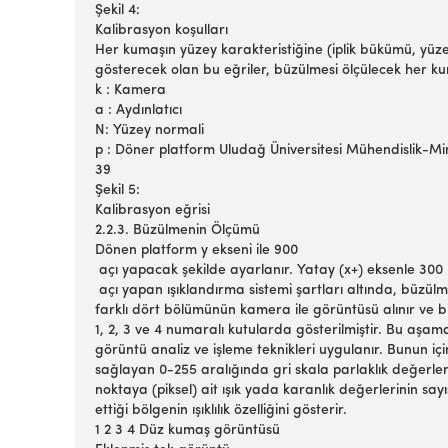
Şekil 4:
Kalibrasyon koşulları
Her kumaşın yüzey karakteristiğine (iplik bükümü, yüze
gösterecek olan bu eğriler, büzülmesi ölçülecek her ku
k : Kamera
a : Aydınlatıcı
N: Yüzey normali
p : Döner platform Uludağ Üniversitesi Mühendislik-Mima
39
Şekil 5:
Kalibrasyon eğrisi
2.2.3. Büzülmenin Ölçümü
Dönen platform y ekseni ile 900
açı yapacak şekilde ayarlanır. Yatay (x+) eksenle 300
açı yapan ışıklandırma sistemi şartları altında, büz
farklı dört bölümünün kamera ile görüntüsü alınır ve bi
1, 2, 3 ve 4 numaralı kutularda gösterilmiştir. Bu aşam
görüntü analiz ve işleme teknikleri uygulanır. Bunun için
sağlayan 0-255 aralığında gri skala parlaklık değerle
noktaya (piksel) ait ışık yada karanlık değerlerinin sayıs
ettiği bölgenin ışıklılık özelliğini gösterir.
1 2 3 4 Düz kumaş görüntüsü