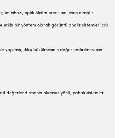
lçüm cihazı, optik ölçüm prensibini esas almıştır.
ve etkin bir yöntem olarak görüntü analiz sistemleri çok
le yapılmış, dikiş büzülmesinin değerlendirilmesi için
ektif değerlendirmenin olumsuz yönü, pahalı sistemler