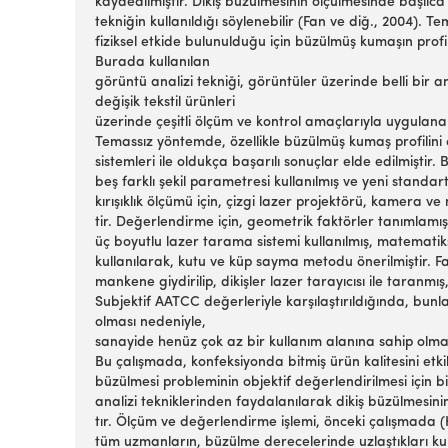
kaydedilmiştir. Dikiş büzülmesinin ölçülmesinde başlıca
tekniğin kullanıldığı söylenebilir (Fan ve diğ., 2004)
fiziksel etkide bulunulduğu için büzülmüş kumaşın profil
Burada kullanılan
görüntü analizi tekniği, görüntüler üzerinde belli bir a
değişik tekstil ürünleri
üzerinde çeşitli ölçüm ve kontrol amaçlarıyla uygulana
Temassız yöntemde, özellikle büzülmüş kumaş profilini
sistemleri ile oldukça başarılı sonuçlar elde edilmiştir.
beş farklı şekil parametresi kullanılmış ve yeni standar
kırışıklık ölçümü için, çizgi lazer projektörü, kamera ve
tir. Değerlendirme için, geometrik faktörler tanımlamış
üç boyutlu lazer tarama sistemi kullanılmış, matematik
kullanılarak, kutu ve küp sayma metodu önerilmiştir. Fa
mankene giydirilip, dikişler lazer tarayıcısı ile taran
Subjektif AATCC değerleriyle karşılaştırıldığında, bun
olması nedeniyle,
sanayide henüz çok az bir kullanım alanına sahip olmas
Bu çalışmada, konfeksiyonda bitmiş ürün kalitesini etki
büzülmesi probleminin objektif değerlendirilmesi için b
analizi tekniklerinden faydalanılarak dikiş büzülmesini
tır. Ölçüm ve değerlendirme işlemi, önceki çalışmada
tüm uzmanların, büzülme derecelerinde uzlaştıkları ku