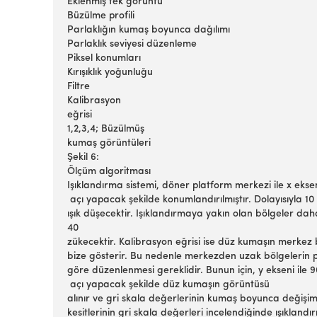
Eklenmiş tek görüntü
Büzülme profili
Parlaklığın kumaş boyunca dağılımı
Parlaklık seviyesi düzenleme
Piksel konumları
Kırışıklık yoğunluğu
Filtre
Kalibrasyon
eğrisi
1,2,3,4; Büzülmüş
kumaş görüntüleri
Şekil 6:
Ölçüm algoritması
Işıklandırma sistemi, döner platform merkezi ile x eks
açı yapacak şekilde konumlandırılmıştır. Dolayısıyla 
ışık düşecektir. Işıklandırmaya yakın olan bölgeler dah
40
zükecektir. Kalibrasyon eğrisi ise düz kumaşın merkez b
bize gösterir. Bu nedenle merkezden uzak bölgelerin p
göre düzenlenmesi gereklidir. Bunun için, y ekseni ile 
açı yapacak şekilde düz kumaşın görüntüsü
alınır ve gri skala değerlerinin kumaş boyunca değiş
kesitlerinin gri skala değerleri incelendiğinde ışıklan