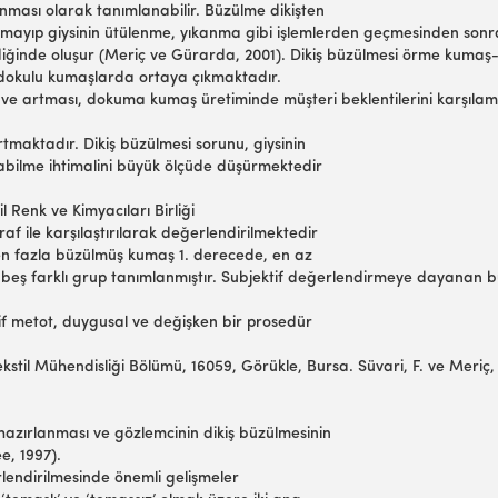
nması olarak tanımlanabilir. Büzülme dikişten
kmayıp giysinin ütülenme, yıkanma gibi işlemlerden geçmesinden sonra
ediğinde oluşur (Meriç ve Gürarda, 2001). Dikiş büzülmesi örme kumaş
 dokulu kumaşlarda ortaya çıkmaktadır.
esi ve artması, dokuma kumaş üretiminde müşteri beklentilerini karşıla
rtmaktadır. Dikiş büzülmesi sorunu, giysinin
labilme ihtimalini büyük ölçüde düşürmektedir
l Renk ve Kimyacıları Birliği
af ile karşılaştırılarak değerlendirilmektedir
n fazla büzülmüş kumaş 1. derecede, en az
eş farklı grup tanımlanmıştır. Subjektif değerlendirmeye dayanan b
ktif metot, duygusal ve değişken bir prosedür
kstil Mühendisliği Bölümü, 16059, Görükle, Bursa. Süvari, F. ve Meriç, 
hazırlanması ve gözlemcinin dikiş büzülmesinin
e, 1997).
erlendirilmesinde önemli gelişmeler