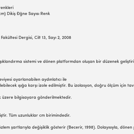
renkleri
iş/cm) Dikiş Đğne Sayısı Renk
akültesi Dergisi, Cilt 13, Sayı 2, 2008
ıklandırma sistemi ve dönen platformdan oluşan bir düzenek geliştirilm
seviyesi ayarlanabilen aydınlatıcı ile
bilecek ışığa karşı izole edilmiştir. Bu izolasyon, doğru ölçüm için 
k üzere bilgisayara gönderilmektedir.
iştir. Tüm uzunluklar cm birimindedir.
m şartlarıyla değişiklik gösterir (Becerir, 1998). Dolayısıyla, dönen 