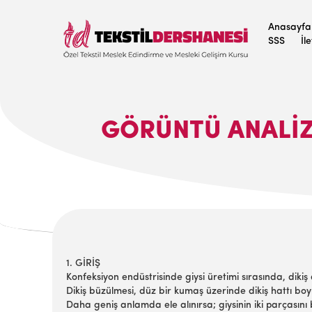
Anasayfa
SSS
İl
GÖRÜNTÜ ANALİZ
1. GİRİŞ
Konfeksiyon endüstrisinde giysi üretimi sırasında, diki
Dikiş büzülmesi, düz bir kumaş üzerinde dikiş hattı 
Daha geniş anlamda ele alınırsa; giysinin iki parçasını