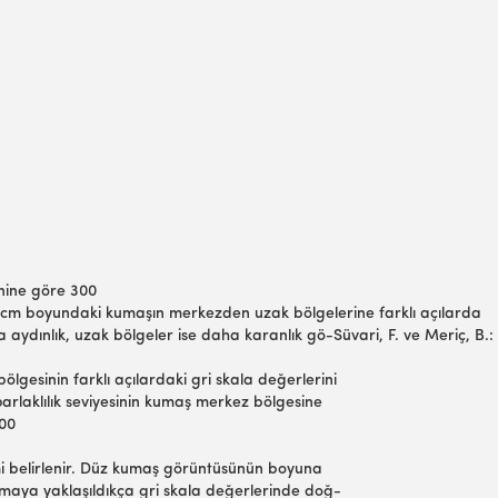
enine göre 300
10 cm boyundaki kumaşın merkezden uzak bölgelerine farklı açılarda
a aydınlık, uzak bölgeler ise daha karanlık gö-Süvari, F. ve Meriç, B.
ölgesinin farklı açılardaki gri skala değerlerini
arlaklılık seviyesinin kumaş merkez bölgesine
900
imi belirlenir. Düz kumaş görüntüsünün boyuna
dırmaya yaklaşıldıkça gri skala değerlerinde doğ-