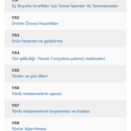
1151
Üç Boyutlu Grafikler İçin Temel İşlemler Ve Tanımlamalar
1152
Üretim Öncesi Hazırlıklar
1153
Ürün tasarımı ve geliştirme
1154
Yün iplikçiliği: Yünde Cer(çekim,çekme) makineleri
1155
Yünler ve yün lifleri
1156
Yünlü malzemelerin apresi
1157
Yünlü malzemelerin boyanması ve baskısı
1158
Yünün Ağartılması