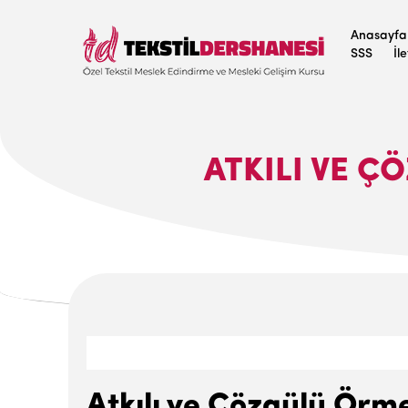
Anasayfa
SSS
İl
ATKILI VE Ç
Atkılı ve Çözgülü Örme