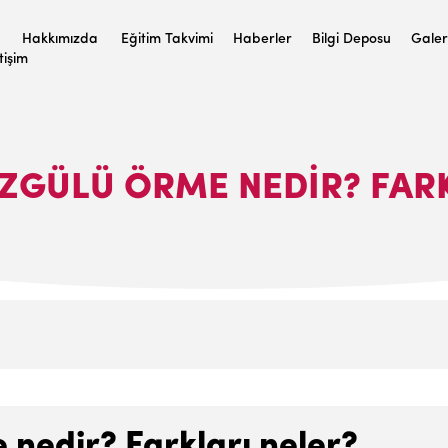
Hakkımızda
Eğitim Takvimi
Haberler
Bilgi Deposu
Galer
etişim
ÖZGÜLÜ ÖRME NEDIR? FAR
 nedir? Farkları neler?