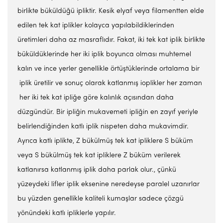
birlikte büküldüğü ipliktir. Kesik elyaf veya filamentten elde
edilen tek kat iplikler kolayca yapılabildiklerinden
üretimleri daha az masraflıdır. Fakat, iki tek kat iplik birlikte
büküldüklerinde her iki iplik boyunca olması muhtemel
kalın ve ince yerler genellikle örtüştüklerinde ortalama bir
iplik üretilir ve sonuç olarak katlanmış ioplikler her zaman
her iki tek kat ipliğe göre kalınlık açısından daha
düzgündür. Bir ipliğin mukavemeti ipliğin en zayıf yeriyle
belirlendiğinden katlı iplik nispeten daha mukavimdir.
Ayrıca katlı iplikte, Z bükülmüş tek kat ipliklere S büküm
veya S bükülmüş tek kat ipliklere Z büküm verilerek
katlanırsa katlanmış iplik daha parlak olur., çünkü
yüzeydeki lifler iplik eksenine neredeyse paralel uzanırlar
bu yüzden genellikle kaliteli kumaşlar sadece çözgü
yönündeki katlı ipliklerle yapılır.