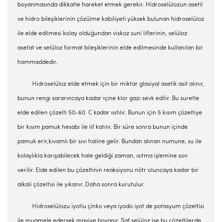
boyanmasında dikkatle hareket etmek gerekir. Hidroselülozun asetil
ve hidro bileşiklerinin çözülme kabiliyeti yüksek bulunan hidroselüloz
ile elde edilmesi kolay olduğundan viskoz suni liflerinin, selüloz
asetat ve selüloz format bileşiklerinin elde edilmesinde kullanılan bir
hammaddedir.
Hidroselüloz elde etmek için bir miktar glasiyal asetik asit alınır,
bunun rengi sararıncaya kadar içine klor gazı sevk edilir. Bu suretle
elde edilen çözelti 50-60 C kadar ısıtılır. Bunun için 5 kısım çözeltiye
bir kısım pamuk hesabı ile lif katılır. Bir süre sonra bunun içinde
pamuk erir,kıvamlı bir sıvı haline gelir. Bundan alınan numune, su ile
kolaylıkla karışabilecek hale geldiği zaman, ısıtma işlemine son
verilir. Elde edilen bu çözeltinin reaksiyonu nötr oluncaya kadar bir
alkali çözeltisi ile yıkanır. Daha sonra kurutulur.
Hidroselülozu iyotlu çinko veya iyodo iyot de potasyum çözeltisi
ile muamele edersek maviye boyanır. Saf selüloz ise bu çözeltilerde