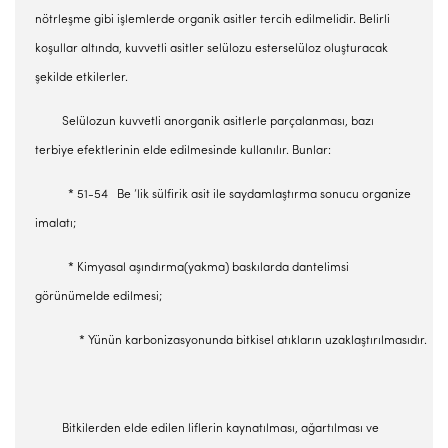
nötrleşme gibi işlemlerde organik asitler tercih edilmelidir. Belirli
koşullar altında, kuvvetli asitler selülozu esterselüloz oluşturacak
şekilde etkilerler.
Selülozun kuvvetli anorganik asitlerle parçalanması, bazı
terbiye efektlerinin elde edilmesinde kullanılır. Bunlar:
* 51-54 Be ‘lik sülfirik asit ile saydamlaştırma sonucu organize
imalatı;
* Kimyasal aşındırma(yakma) baskılarda dantelimsi
görünümelde edilmesi;
* Yünün karbonizasyonunda bitkisel atıkların uzaklaştırılmasıdır.
Bitkilerden elde edilen liflerin kaynatılması, ağartılması ve