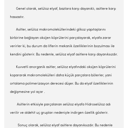
Genel olarak, selüloz elyaf, bazlara karşı dayanıklı, asitlere karşı
hassastır.
Asitler, selüloz makromoleküllerindeki glikoz yapıtaşlarını
birbirine bağlayan oksijen köprülerini parçalayarak, elyafa zarar
verirler ki, bu durum da liflerin mekanik özelliklerinin bozulması ile
kendini gösterir. Bu nedenle, selüloz elyaf asitlere karşı dayanıksızdır.
Kuvvetli anorganik asitler, selüloz elyafındaki oksijen köprülerini
kopararak makromolekülleri daha küçük parçalara bölerler, yani
ortalama polimerizasyon derecesi düşer. Bu da elyaf özelliklerinin
değişmesine yol açar .
Asitlerin etkisiyle parçalanan selüloz elyafa Hidroselüloz adı
verilir ve aldehit uç grupları nedeniyle indirgen özellik gösterir.
Sonuç olarak, selüloz elyaf asitlere dayanıksızdır. Bu nedenle