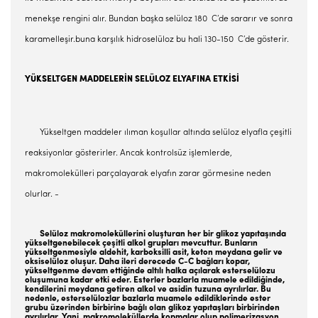
menekşe rengini alır. Bundan başka selüloz 180 C’de sararır ve sonra
karamelleşir.buna karşılık hidroselüloz bu hali 130-150 C’de gösterir.
YÜKSELTGEN MADDELERİN SELÜLOZ ELYAFINA ETKİSİ
Yükseltgen maddeler ılıman koşullar altında selüloz elyafla çeşitli
reaksiyonlar gösterirler. Ancak kontrolsüz işlemlerde,
makromolekülleri parçalayarak elyafın zarar görmesine neden
olurlar. -
Selüloz makromoleküllerini oluşturan her bir glikoz yapıtaşında
yükseltgenebilecek çeşitli alkol grupları mevcuttur. Bunların
yükseltgenmesiyle aldehit, karboksilli asit, keton meydana gelir ve
oksiselüloz oluşur. Daha ileri derecede C-C bağları kopar,
yükseltgenme devam ettiğinde altılı halka açılarak esterselülozu
oluşumuna kadar etki eder. Esterler bazlarla muamele edildiğinde,
kendilerini meydana getiren alkol ve asidin tuzuna ayrılırlar. Bu
nedenle, esterselülozlar bazlarla muamele edildiklerinde ester
grubu üzerinden birbirine bağlı olan glikoz yapıtaşları birbirinden
ayrılırlar. Yani, makromoleküllerde kopmalar olup polimerizasyon