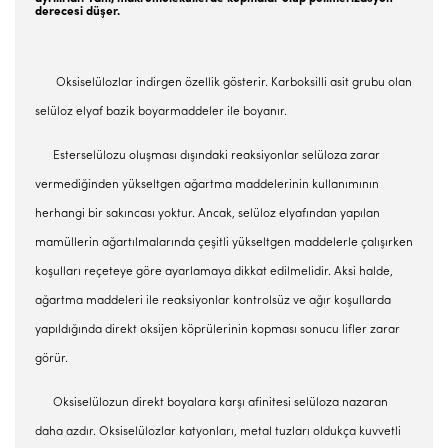
derecesi düşer.
Oksiselülozlar indirgen özellik gösterir. Karboksilli asit grubu olan
selüloz elyaf bazik boyarmaddeler ile boyanır.
Esterselülozu oluşması dışındaki reaksiyonlar selüloza zarar
vermediğinden yükseltgen ağartma maddelerinin kullanımının
herhangi bir sakıncası yoktur. Ancak, selüloz elyafından yapılan
mamüllerin ağartılmalarında çeşitli yükseltgen maddelerle çalışırken
koşulları reçeteye göre ayarlamaya dikkat edilmelidir. Aksi halde,
ağartma maddeleri ile reaksiyonlar kontrolsüz ve ağır koşullarda
yapıldığında direkt oksijen köprülerinin kopması sonucu lifler zarar
görür.
Oksiselülozun direkt boyalara karşı afinitesi selüloza nazaran
daha azdır. Oksiselülozlar katyonları, metal tuzları oldukça kuvvetli