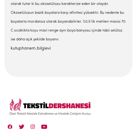
olarak tutar ki bu oksiselülozu karakterize eden bir olaydır.
Oksiselülozun bazik boyalara karşı afinitesi yüksektir. Bu nedenle bu
boyalarla mordansız olarak boyanabilirler. %0.5’lik metilen mavisi 70
C sıcaklıkta koyu mavi renge aynı boya banyosu içinde tabii selüloz
ise daha açık şekilde boyanır.
kutuphanem.bilgievi