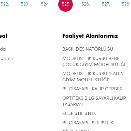
522.
523.
524.
525
526.
527.
528.
sal
Faaliyet Alanlarımız
zda
BASKI DESİNATÖRLÜĞÜ
larımız
MODELİSTLİK KURSU BEBE -
ÇOCUK GİYİM MODELİSTLİĞİ
MODELİSTLİK KURSU (KADIN
GİYİM MODELİSTLİĞİ)
BİLGİSAYARLI KALIP GERBER
OPTITEKS BİLGİSAYARLI KALIP
TASARIMI
ELDE STİLİSTLİK
BİLGİSAYARLI STİLİSTLİK