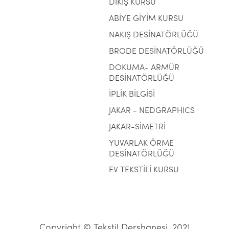
DİKİŞ KURSU
ABİYE GİYİM KURSU
NAKIŞ DESİNATÖRLÜĞÜ
BRODE DESİNATÖRLÜĞÜ
DOKUMA- ARMÜR
DESİNATÖRLÜĞÜ
İPLİK BİLGİSİ
JAKAR - NEDGRAPHICS
JAKAR-SİMETRİ
YUVARLAK ÖRME
DESİNATÖRLÜĞÜ
EV TEKSTİLİ KURSU
Copyright © Tekstil Dershanesi, 2021