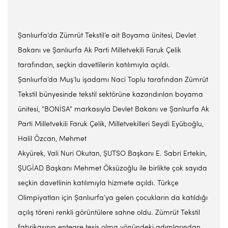
Şanlıurfa’da Zümrüt Tekstil’e ait Boyama ünitesi, Devlet
Bakanı ve Şanlıurfa Ak Parti Milletvekili Faruk Çelik
tarafından, seçkin davetlilerin katılımıyla açıldı.
Şanlıurfa’da Muş’lu işadamı Naci Toplu tarafından Zümrüt
Tekstil bünyesinde tekstil sektörüne kazandırılan boyama
ünitesi, “BONİSA” markasıyla Devlet Bakanı ve Şanlıurfa Ak
Parti Milletvekili Faruk Çelik, Milletvekilleri Seydi Eyüboğlu,
Halil Özcan, Mehmet
Akyürek, Vali Nuri Okutan, ŞUTSO Başkanı E. Sabri Ertekin,
ŞUGİAD Başkanı Mehmet Öksüzoğlu ile birlikte çok sayıda
seçkin davetlinin katılımıyla hizmete açıldı. Türkçe
Olimpiyatları için Şanlıurfa’ya gelen çocukların da katıldığı
açılış töreni renkli görüntülere sahne oldu. Zümrüt Tekstil
fabrikasının entegre tesis olma yönündeki adımlarından