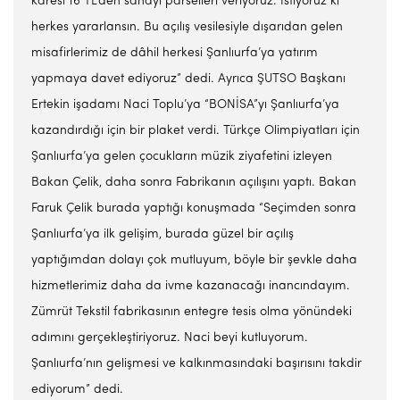
karesi 16 TL’den sanayi parselleri veriyoruz. İstiyoruz ki
herkes yararlansın. Bu açılış vesilesiyle dışarıdan gelen
misafirlerimiz de dâhil herkesi Şanlıurfa’ya yatırım
yapmaya davet ediyoruz” dedi. Ayrıca ŞUTSO Başkanı
Ertekin işadamı Naci Toplu’ya “BONİSA”yı Şanlıurfa’ya
kazandırdığı için bir plaket verdi. Türkçe Olimpiyatları için
Şanlıurfa’ya gelen çocukların müzik ziyafetini izleyen
Bakan Çelik, daha sonra Fabrikanın açılışını yaptı. Bakan
Faruk Çelik burada yaptığı konuşmada “Seçimden sonra
Şanlıurfa’ya ilk gelişim, burada güzel bir açılış
yaptığımdan dolayı çok mutluyum, böyle bir şevkle daha
hizmetlerimiz daha da ivme kazanacağı inancındayım.
Zümrüt Tekstil fabrikasının entegre tesis olma yönündeki
adımını gerçekleştiriyoruz. Naci beyi kutluyorum.
Şanlıurfa’nın gelişmesi ve kalkınmasındaki başırısını takdir
ediyorum” dedi.