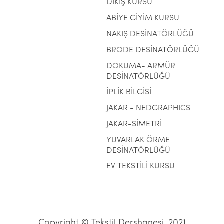
DİKİŞ KURSU
ABİYE GİYİM KURSU
NAKIŞ DESİNATÖRLÜĞÜ
BRODE DESİNATÖRLÜĞÜ
DOKUMA- ARMÜR
DESİNATÖRLÜĞÜ
İPLİK BİLGİSİ
JAKAR - NEDGRAPHICS
JAKAR-SİMETRİ
YUVARLAK ÖRME
DESİNATÖRLÜĞÜ
EV TEKSTİLİ KURSU
Copyright © Tekstil Dershanesi, 2021