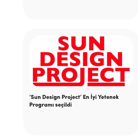
‘Sun Design Project’ En İyi Yetenek
Programı seçildi