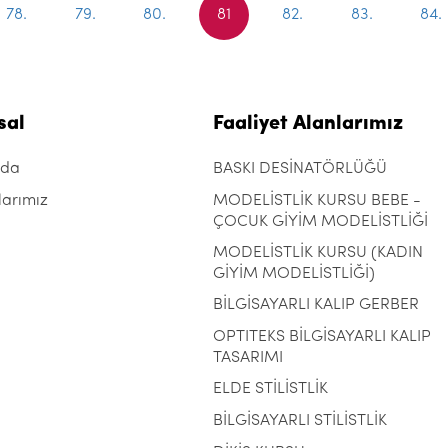
78.
79.
80.
81
82.
83.
84.
sal
Faaliyet Alanlarımız
zda
BASKI DESİNATÖRLÜĞÜ
larımız
MODELİSTLİK KURSU BEBE -
ÇOCUK GİYİM MODELİSTLİĞİ
MODELİSTLİK KURSU (KADIN
GİYİM MODELİSTLİĞİ)
BİLGİSAYARLI KALIP GERBER
OPTITEKS BİLGİSAYARLI KALIP
TASARIMI
ELDE STİLİSTLİK
BİLGİSAYARLI STİLİSTLİK