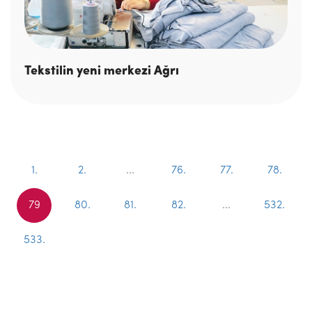
Tekstilin yeni merkezi Ağrı
1.
2.
...
76.
77.
78.
79
80.
81.
82.
...
532.
533.