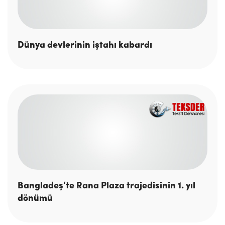
Dünya devlerinin iştahı kabardı
Bangladeş‘te Rana Plaza trajedisinin 1. yıl
dönümü