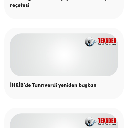
reçetesi
İHKİB’de Tanrıverdi yeniden başkan