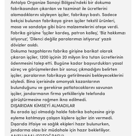
Antalya Organize Sanayi Bölgesi'ndeki bir dokuma
fabrikasından çıkarılan ve tazminat ile ücretlerini
alamadıklarını söyleyen işçiler, fabrikayı bastı. Sadece
bekçisi bulunan fabrikaya giren işçiler tekstil ürünleri,
masa ve sandalye gibi büro malzemelerini ateşe verdi.
Fabrika girişine 'İşçiler kardeş, patron kalleş', 'Biz hakkımızı
istiyoruz', 'Dilenci değiliz paralarımızı istiyoruz' yazılı
dövizler asıldı.
Dokuma tezgahlarını fabrika girişine barikat olarak
çıkaran işçiler, 1200 işçinin 20 milyon lira tutan ücretlerinin
ödenmesini talep etti. Bugüne kadar başvurdukları yasal
süreç ve görüşmelerden bir sonuç çıkmadığını belirten
işçiler, paralarının fabrikaya getirilmesini bekleyeceklerini
söyledi. Bina içerisinde amonyak kazanlarının
bulunduğunu ve gerekirse patlatacaklarını savunan
işçiler, jandarmanın firma yetkilileriyle telefonda
görüştürmesine rağmen ikna edilmedi.
DIŞARIDAN KİMSEYİ ALMADILAR
Bu arada işçi olmadığı halde fabrika bahçesine girip
eyleme katılmaya çalışan kişilere işçiler izin vermedi.
Dışarıda itfaiye ve sağlık ekipleri hazır bulunurken,
jandarma olası bir müdahale için hazır bekletiliyor.