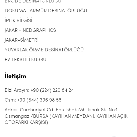
BRODE DESİNATÖRLÜĞÜ
DOKUMA- ARMÜR DESİNATÖRLÜĞÜ
İPLİK BİLGİSİ
JAKAR - NEDGRAPHICS
JAKAR-SİMETRİ
YUVARLAK ÖRME DESİNATÖRLÜĞÜ
EV TEKSTİLİ KURSU
İletişim
Bizi Arayın: +90 (224) 220 84 24
Gsm: +90 (544) 396 98 58
Adres: Cumhuriyet Cd. Ebu İshak Mh. İshak Sk. No:1
Osmangazi/BURSA (KAYIHAN MEYDANI, KAYIHAN AÇIK
OTOPARKI KARŞISI)