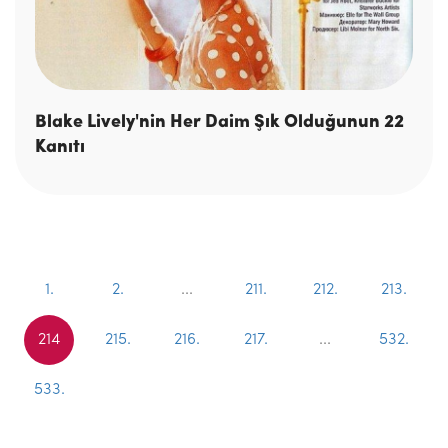
Blake Lively'nin Her Daim Şık Olduğunun 22
Kanıtı
1.
2.
...
211.
212.
213.
214
215.
216.
217.
...
532.
533.