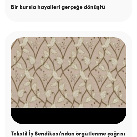
Bir kursla hayalleri gerçeğe dönüştü
Tekstil İş Sendikası'ndan örgütlenme çağrısı