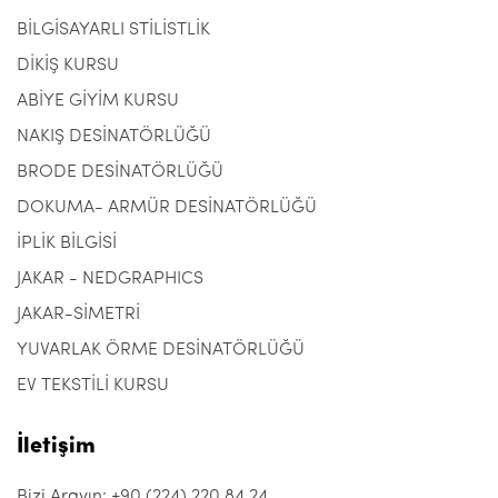
BİLGİSAYARLI STİLİSTLİK
DİKİŞ KURSU
ABİYE GİYİM KURSU
NAKIŞ DESİNATÖRLÜĞÜ
BRODE DESİNATÖRLÜĞÜ
DOKUMA- ARMÜR DESİNATÖRLÜĞÜ
İPLİK BİLGİSİ
JAKAR - NEDGRAPHICS
JAKAR-SİMETRİ
YUVARLAK ÖRME DESİNATÖRLÜĞÜ
EV TEKSTİLİ KURSU
İletişim
Bizi Arayın: +90 (224) 220 84 24