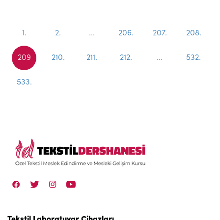
1.
2.
...
206.
207.
208.
209
210.
211.
212.
...
532.
533.
Tekstil Laboratuvar Cihazları