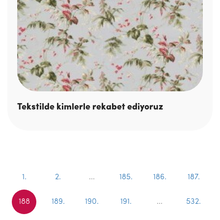
Tekstilde kimlerle rekabet ediyoruz
1.
2.
...
185.
186.
187.
188
189.
190.
191.
...
532.