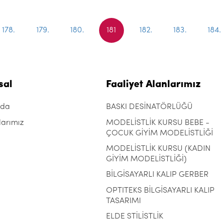
178.
179.
180.
181
182.
183.
184.
sal
Faaliyet Alanlarımız
zda
BASKI DESİNATÖRLÜĞÜ
larımız
MODELİSTLİK KURSU BEBE -
ÇOCUK GİYİM MODELİSTLİĞİ
MODELİSTLİK KURSU (KADIN
GİYİM MODELİSTLİĞİ)
BİLGİSAYARLI KALIP GERBER
OPTITEKS BİLGİSAYARLI KALIP
TASARIMI
ELDE STİLİSTLİK