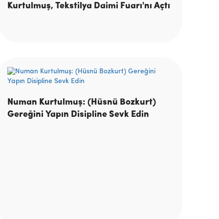
Kurtulmuş, Tekstilya Daimi Fuarı'nı Açtı
Numan Kurtulmuş: (Hüsnü Bozkurt)
Gereğini Yapın Disipline Sevk Edin