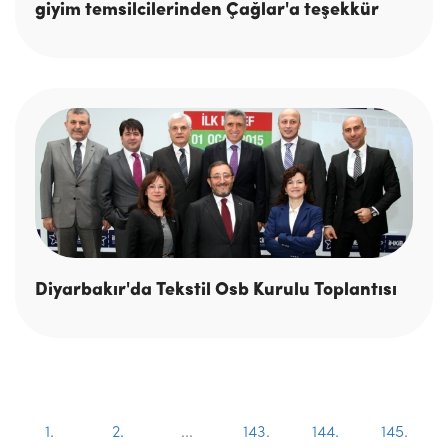
giyim temsilcilerinden Çağlar'a teşekkür
Diyarbakır'da Tekstil Osb Kurulu Toplantısı
1.
2.
...
143.
144.
145.