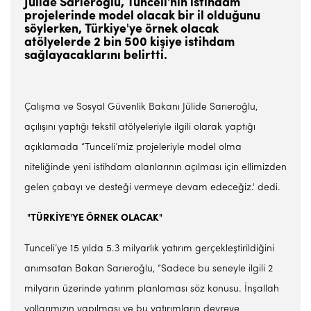
Jülide Sarıeroğlu, Tunceli'nin istihdam
projelerinde model olacak bir il olduğunu
söylerken, Türkiye'ye örnek olacak
atölyelerde 2 bin 500 kişiye istihdam
sağlayacaklarını belirtti.
Çalışma ve Sosyal Güvenlik Bakanı Jülide Sarıeroğlu,
açılışını yaptığı tekstil atölyeleriyle ilgili olarak yaptığı
açıklamada “Tunceli’miz projeleriyle model olma
niteliğinde yeni istihdam alanlarının açılması için ellimizden
gelen çabayı ve desteği vermeye devam edeceğiz.' dedi.
"TÜRKİYE'YE ÖRNEK OLACAK"
Tunceli’ye 15 yılda 5.3 milyarlık yatırım gerçekleştirildiğini
anımsatan Bakan Sarıeroğlu, “Sadece bu seneyle ilgili 2
milyarın üzerinde yatırım planlaması söz konusu. İnşallah
yollarımızın yapılması ve bu yatırımların devreye