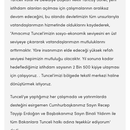
Tunceli Valisi ve Belediye Başkan Vekili Tuncay Sonel, yeni
istihdam alanları açılması için çalışmalarının aralıksız
devam edeceğini, bu alanda devletimizin tüm unsurlarıyla
vatandaşlarımızın hizmetinde olduklarını kaydederek,
“Amacımız Tuncel’imizin sosyo-ekonomik seviyesini en üst
seviyeye çıkararak vatandaşlarımızın mutluluklarını
arttırmaktır. Yöre insanımızın elde edeceği yüksek refah
seviyesi hepimizin mutluluğu olacaktır. Yıl sonuna kadar
hedeflediğimiz istihdam sayısının 2 Bin 500 kişiye ulaşması
için çalışıyoruz. . Tuncel’imizi bölgede tekstil merkezi haline
dönüştürmek istiyoruz.
Tunceli'ye yaptığımız her çalışmada ve yatırımlarda
desteğini esirgemen Cumhurbaşkanımız Sayın Recep
Tayyip Erdoğan ve Başbakanımız Sayın Binali Yıldırım ile
tüm Bakanlara Tunceli halkı adına teşekkür ediyorum'