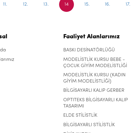
11.
12.
13.
14
15.
16.
17.
sal
Faaliyet Alanlarımız
zda
BASKI DESİNATÖRLÜĞÜ
larımız
MODELİSTLİK KURSU BEBE -
ÇOCUK GİYİM MODELİSTLİĞİ
MODELİSTLİK KURSU (KADIN
GİYİM MODELİSTLİĞİ)
BİLGİSAYARLI KALIP GERBER
OPTITEKS BİLGİSAYARLI KALIP
TASARIMI
ELDE STİLİSTLİK
BİLGİSAYARLI STİLİSTLİK