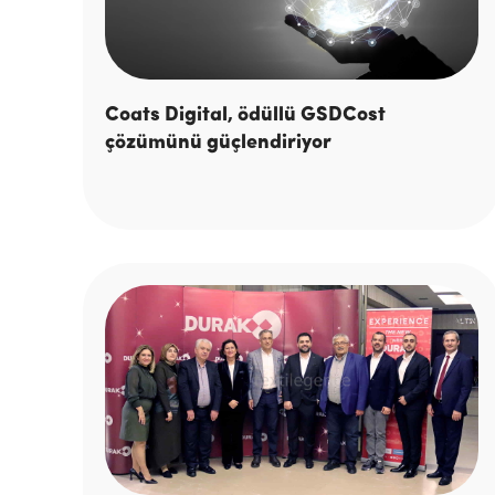
Coats Digital, ödüllü GSDCost
çözümünü güçlendiriyor