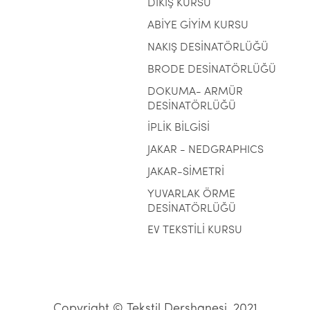
DİKİŞ KURSU
ABİYE GİYİM KURSU
NAKIŞ DESİNATÖRLÜĞÜ
BRODE DESİNATÖRLÜĞÜ
DOKUMA- ARMÜR
DESİNATÖRLÜĞÜ
İPLİK BİLGİSİ
JAKAR - NEDGRAPHICS
JAKAR-SİMETRİ
YUVARLAK ÖRME
DESİNATÖRLÜĞÜ
EV TEKSTİLİ KURSU
Copyright © Tekstil Dershanesi, 2021