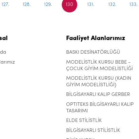
127.
128.
129.
130
131.
132.
133.
sal
Faaliyet Alanlarımız
zda
BASKI DESİNATÖRLÜĞÜ
larımız
MODELİSTLİK KURSU BEBE -
ÇOCUK GİYİM MODELİSTLİĞİ
MODELİSTLİK KURSU (KADIN
GİYİM MODELİSTLİĞİ)
BİLGİSAYARLI KALIP GERBER
OPTITEKS BİLGİSAYARLI KALIP
TASARIMI
ELDE STİLİSTLİK
BİLGİSAYARLI STİLİSTLİK