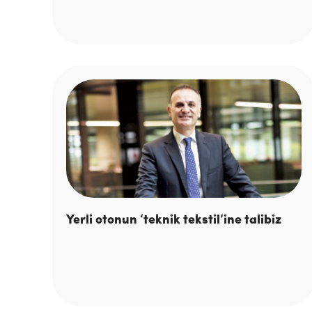
Yerli otonun ‘teknik tekstil’ine talibiz