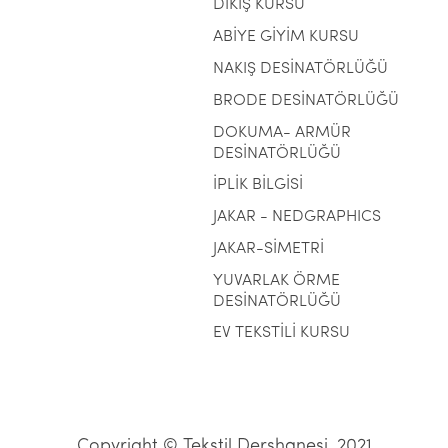
DİKİŞ KURSU
ABİYE GİYİM KURSU
NAKIŞ DESİNATÖRLÜĞÜ
BRODE DESİNATÖRLÜĞÜ
DOKUMA- ARMÜR
DESİNATÖRLÜĞÜ
İPLİK BİLGİSİ
JAKAR - NEDGRAPHICS
JAKAR-SİMETRİ
YUVARLAK ÖRME
DESİNATÖRLÜĞÜ
EV TEKSTİLİ KURSU
Copyright © Tekstil Dershanesi, 2021