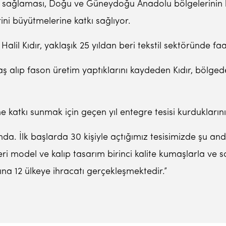
n sağlaması, Doğu ve Güneydoğu Anadolu bölgelerinin ka
rini büyütmelerine katkı sağlıyor.
lil Kıdır, yaklaşık 25 yıldan beri tekstil sektöründe faal
aş alıp fason üretim yaptıklarını kaydeden Kıdır, bölge
e katkı sunmak için geçen yıl entegre tesisi kurduklarını 
umda. İlk başlarda 30 kişiyle açtığımız tesisimizde şu a
leri model ve kalıp tasarım birinci kalite kumaşlarla ve
ına 12 ülkeye ihracatı gerçekleşmektedir.”