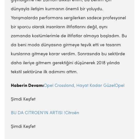
giyindiğime her zaman dikkat ettim; bu benim için
dünyayla iletişim kurmanın önemli bir yoluydu.
Yarışmalarda performans sergilerken sadece profesyonel
bir sporcu olarak insanların iltifatlarını değil, aynı
zamanda kostümlerimle de iltifatlar almaya başladım. Bu
da beni moda dünyasına girmeye teşvik etti ve tasarım
kurslarına gitmeye karar verdim. Sonrasında bu sektörde
daha ileriye gitmem gerektiğini düşünerek 2018 yılında
tekstil sektörüne ilk adımımı attım.
Haberin Devamı
Opel Crossland, Hayat Kadar GüzelOpel
Şimdi Keşfet
BU DA CITROEN'IN ARTISI !Citroën
Şimdi Keşfet