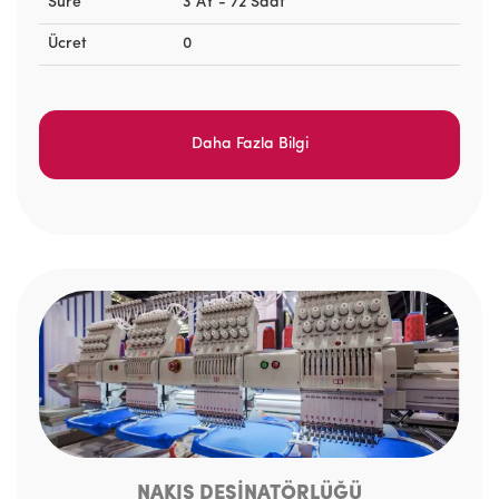
Süre
3 AY - 72 Saat
Ücret
0
Daha Fazla Bilgi
NAKIŞ DESİNATÖRLÜĞÜ