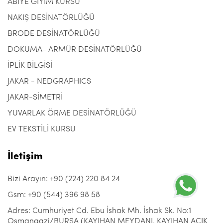
ABİYE GİYİM KURSU
NAKIŞ DESİNATÖRLÜĞÜ
BRODE DESİNATÖRLÜĞÜ
DOKUMA- ARMÜR DESİNATÖRLÜĞÜ
İPLİK BİLGİSİ
JAKAR - NEDGRAPHICS
JAKAR-SİMETRİ
YUVARLAK ÖRME DESİNATÖRLÜĞÜ
EV TEKSTİLİ KURSU
İletişim
Bizi Arayın: +90 (224) 220 84 24
Gsm: +90 (544) 396 98 58
Adres: Cumhuriyet Cd. Ebu İshak Mh. İshak Sk. No:1
Osmangazi/BURSA (KAYIHAN MEYDANI, KAYIHAN AÇIK