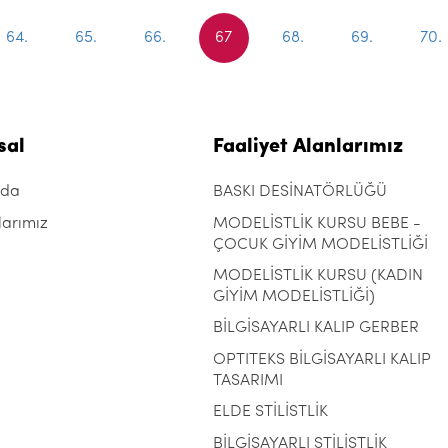
64.
65.
66.
67
68.
69.
70.
sal
Faaliyet Alanlarımız
zda
BASKI DESİNATÖRLÜĞÜ
larımız
MODELİSTLİK KURSU BEBE -
ÇOCUK GİYİM MODELİSTLİĞİ
MODELİSTLİK KURSU (KADIN
GİYİM MODELİSTLİĞİ)
BİLGİSAYARLI KALIP GERBER
OPTITEKS BİLGİSAYARLI KALIP
TASARIMI
ELDE STİLİSTLİK
BİLGİSAYARLI STİLİSTLİK