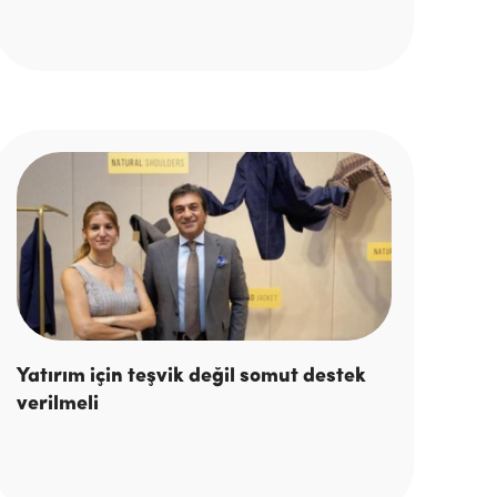
Yatırım için teşvik değil somut destek
verilmeli