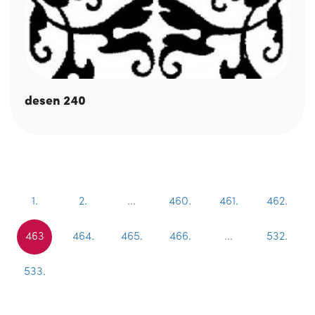
desen 240
1.
2.
...
460.
461.
462.
463
464.
465.
466.
...
532.
533.