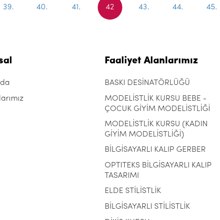
39.
40.
41.
42
43.
44.
45.
sal
Faaliyet Alanlarımız
zda
BASKI DESİNATÖRLÜĞÜ
larımız
MODELİSTLİK KURSU BEBE -
ÇOCUK GİYİM MODELİSTLİĞİ
MODELİSTLİK KURSU (KADIN
GİYİM MODELİSTLİĞİ)
BİLGİSAYARLI KALIP GERBER
OPTITEKS BİLGİSAYARLI KALIP
TASARIMI
ELDE STİLİSTLİK
BİLGİSAYARLI STİLİSTLİK