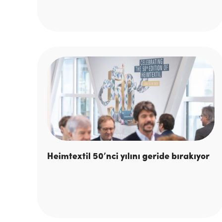
Heimtextil 50’nci yılını geride bırakıyor