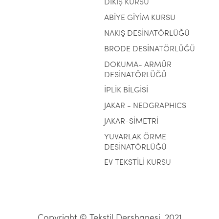
DİKİŞ KURSU
ABİYE GİYİM KURSU
NAKIŞ DESİNATÖRLÜĞÜ
BRODE DESİNATÖRLÜĞÜ
DOKUMA- ARMÜR
DESİNATÖRLÜĞÜ
İPLİK BİLGİSİ
JAKAR - NEDGRAPHICS
JAKAR-SİMETRİ
YUVARLAK ÖRME
DESİNATÖRLÜĞÜ
EV TEKSTİLİ KURSU
Copyright © Tekstil Dershanesi, 2021