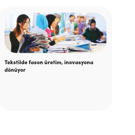
Tekstilde fason üretim, inovasyona
dönüyor