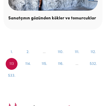
Sanatçının gözünden kökler ve tomurcuklar
1.
2.
...
110.
111.
112.
113
114.
115.
116.
...
532.
533.