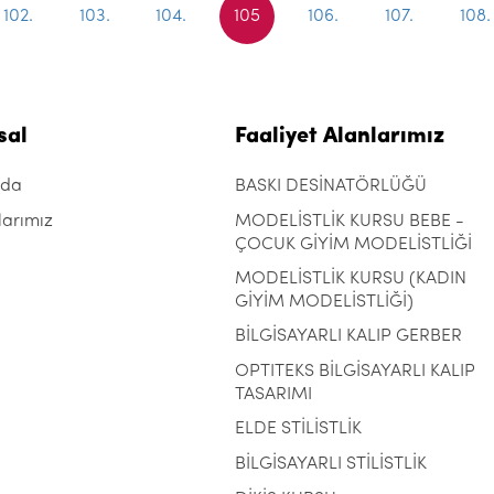
102.
103.
104.
105
106.
107.
108.
sal
Faaliyet Alanlarımız
zda
BASKI DESİNATÖRLÜĞÜ
larımız
MODELİSTLİK KURSU BEBE -
ÇOCUK GİYİM MODELİSTLİĞİ
MODELİSTLİK KURSU (KADIN
GİYİM MODELİSTLİĞİ)
BİLGİSAYARLI KALIP GERBER
OPTITEKS BİLGİSAYARLI KALIP
TASARIMI
ELDE STİLİSTLİK
BİLGİSAYARLI STİLİSTLİK