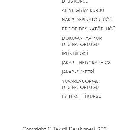
DİKİŞ KURSU
ABİYE GİYİM KURSU
NAKIŞ DESİNATÖRLÜĞÜ
BRODE DESİNATÖRLÜĞÜ
DOKUMA- ARMÜR
DESİNATÖRLÜĞÜ
İPLİK BİLGİSİ
JAKAR - NEDGRAPHICS
JAKAR-SİMETRİ
YUVARLAK ÖRME
DESİNATÖRLÜĞÜ
EV TEKSTİLİ KURSU
Copyright © Tekstil Dershanesi, 2021