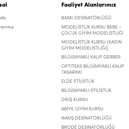
sal
Faaliyet Alanlarımız
zda
BASKI DESİNATÖRLÜĞÜ
larımız
MODELİSTLİK KURSU BEBE -
ÇOCUK GİYİM MODELİSTLİĞİ
MODELİSTLİK KURSU (KADIN
GİYİM MODELİSTLİĞİ)
BİLGİSAYARLI KALIP GERBER
OPTITEKS BİLGİSAYARLI KALIP
TASARIMI
ELDE STİLİSTLİK
BİLGİSAYARLI STİLİSTLİK
DİKİŞ KURSU
ABİYE GİYİM KURSU
NAKIŞ DESİNATÖRLÜĞÜ
BRODE DESİNATÖRLÜĞÜ