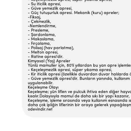
- Su iticilik apresi,
- Güve yemezlik apresi,
- Güç tutuşurluk apresi. Mekanik (kuru) apreler;
-Fiksaj,
- Çekmezlik,
-Nemlendirme,
- Presleme,
- Şardonlama,
- Makaslama,
- Fırçalama,
- Polisaj (hav parlatma),
- Melton apresi,
- Ratine apresi'dir.
Kimyasal (Yaş) Apreler
Yünlü mamuller için, 80'li yıllardan bu yan apre işlem
- Keçeleşmezlik apresi, süper yıkama apresi,
- Kir iticilik apresi (özellikle duvardan duvar halılard
- Güve yemezlik apresi'dir. Bunların yanında, kullanım y
uygulanabilir.
Keçeleşme Olayı
Keçeleşme; yün liflen ve pulcuk ihtiva eden di­ğer hayvan
kısalır.Dolayısıyla mamul de daha sıkı bir yapı kaza­nır, 
Keçeleşme, işleme sırasında veya kullanım es­nasında ısı,
daha çok ipliğin liflerinin bir araya gelerek yapağılaşmı
odevindir.net