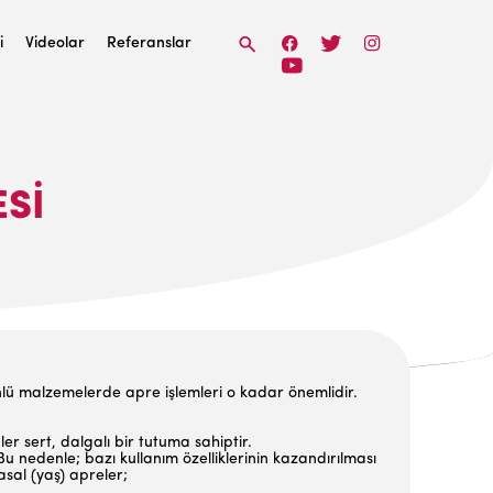
i
Videolar
Referanslar
SI
lü malzeme­lerde apre işlemleri o kadar önemlidir.
r sert, dalgalı bir tutuma sahiptir.
u nedenle; bazı kullanım özelliklerinin kazan­dırılması
asal (yaş) apreler;