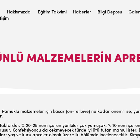
Hakkımızda
Eğitim Takvimi
Haberler
Bilgi Deposu
Galer
etişim
ÜNLÜ MALZEMELERIN APRE
. Pamuklu malzemeler için kasar (ön-terbiye) ne kadar önemli ise, yün
r.
faktördür. % 20-25 nem içeren yünlüler çok yumuşak, % 10 nem içerenle
uruşur. Konfeksiyoncu da çekmeye­cek türde iyi ütü tutan mamul ister. B
nlar; yaş ve kuru apreler olmak üzere iki bö­lümde incelenecektir. Kimy