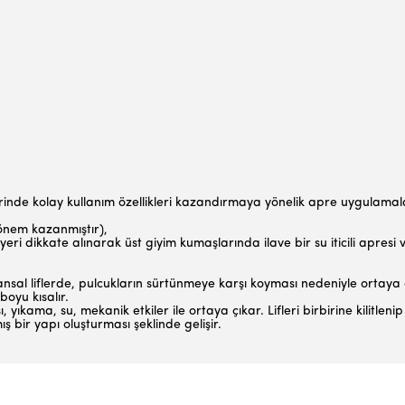
lerinde kolay kullanım özellikleri kazandırmaya yönelik apre uygulamal
a önem kazanmıştır),
eri dikkate alınarak üst giyim kumaşlarında ilave bir su iticili apresi
sal liflerde, pulcukların sürtünmeye karşı koyması nedeniyle ortaya çıka
boyu kısalır.
 yıkama, su, mekanik etkiler ile or­taya çıkar. Lifleri birbirine kilitlen
ş bir yapı oluşturması şeklinde gelişir.