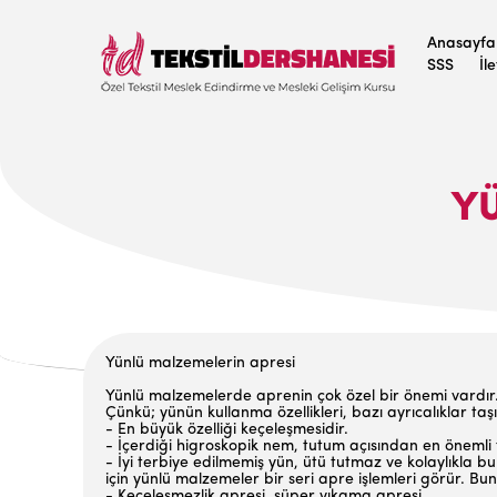
Anasayfa
SSS
İl
Y
Yünlü malzemelerin apresi
Yünlü malzemelerde aprenin çok özel bir öne­mi vardır
Çünkü; yünün kullanma özellikleri, bazı ayrıca­lıklar taşı
- En büyük özelliği keçeleşmesidir.
- İçerdiği higroskopik nem, tutum açısından en önemli 
- İyi terbiye edilmemiş yün, ütü tutmaz ve ko­laylıkla b
için yünlü malzemeler bir seri apre iş­lemleri görür. Bu
- Keçeleşmezlik apresi, süper yıkama apresi,