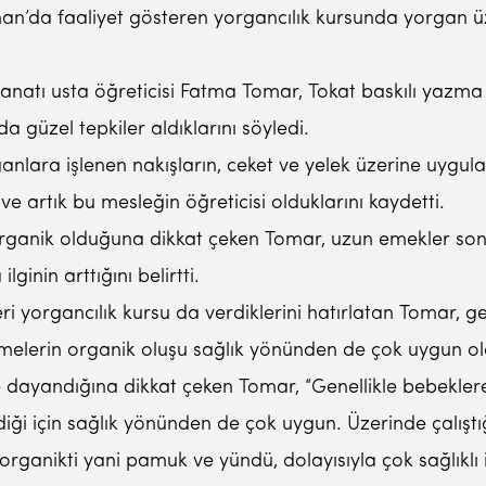
an’da faaliyet gösteren yorgancılık kursunda yorgan üze
anatı usta öğreticisi Fatma Tomar, Tokat baskılı yazma 
a güzel tepkiler aldıklarını söyledi.
anlara işlenen nakışların, ceket ve yelek üzerine uygu
e artık bu mesleğin öğreticisi olduklarını kaydetti.
ek organik olduğuna dikkat çeken Tomar, uzun emekler s
ginin arttığını belirtti.
yorgancılık kursu da verdiklerini hatırlatan Tomar, ge
lzemelerin organik oluşu sağlık yönünden de çok uygun o
e dayandığına dikkat çeken Tomar, “Genellikle bebekler
ği için sağlık yönünden de çok uygun. Üzerinde çalıştı
ganikti yani pamuk ve yündü, dolayısıyla çok sağlıklı i