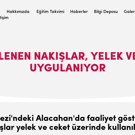
Hakkımızda
Eğitim Takvimi
Haberler
Bilgi Deposu
Galer
etişim
ENEN NAKIŞLAR, YELEK V
UYGULANIYOR
ezi'ndeki Alacahan'da faaliyet gös
lar yelek ve ceket üzerinde kullanıl