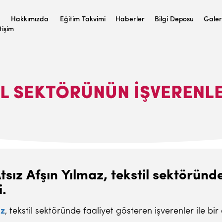
Hakkımızda
Eğitim Takvimi
Haberler
Bilgi Deposu
Galer
etişim
IL SEKTÖRÜNÜN IŞVERENL
sız Afşın Yılmaz, tekstil sektöründ
i.
az
, tekstil sektöründe faaliyet gösteren işverenler ile bir