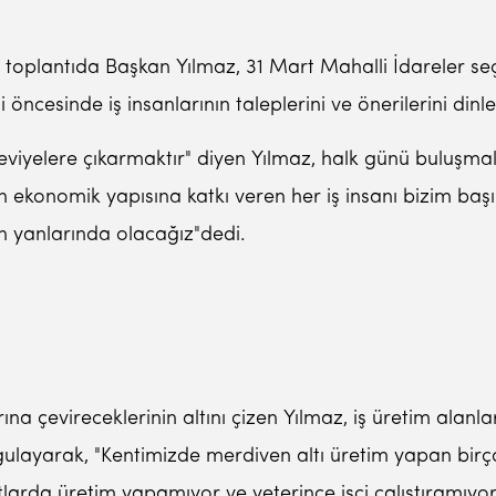
 toplantıda Başkan Yılmaz, 31 Mart Mahalli İdareler seçi
si öncesinde iş insanlarının taleplerini ve önerilerini dinle
iyelere çıkarmaktır" diyen Yılmaz, halk günü buluşmaları
 ekonomik yapısına katkı veren her iş insanı bizim başım
n yanlarında olacağız"dedi.
na çevireceklerinin altını çizen Yılmaz, iş üretim alanları
gulayarak, "Kentimizde merdiven altı üretim yapan birço
rtlarda üretim yapamıyor ve yeterince işçi çalıştıramıyor