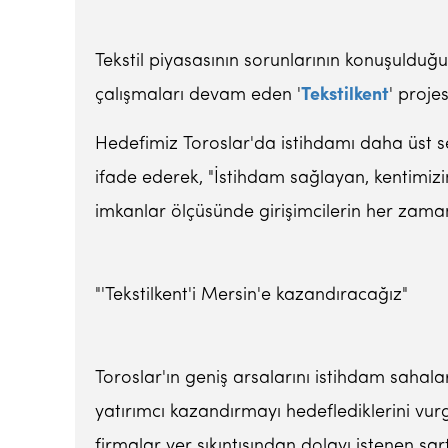
Tekstil piyasasının sorunlarının konuşulduğu
çalışmaları devam eden '
Tekstilkent
' proje
Hedefimiz Toroslar'da istihdamı daha üst sev
ifade ederek, "İstihdam sağlayan, kentimizin
imkanlar ölçüsünde girişimcilerin her zama
"'Tekstilkent'i Mersin'e kazandıracağız"
Toroslar'ın geniş arsalarını istihdam sahaları
yatırımcı kazandırmayı hedeflediklerini vur
firmalar yer sıkıntısından dolayı istenen şa