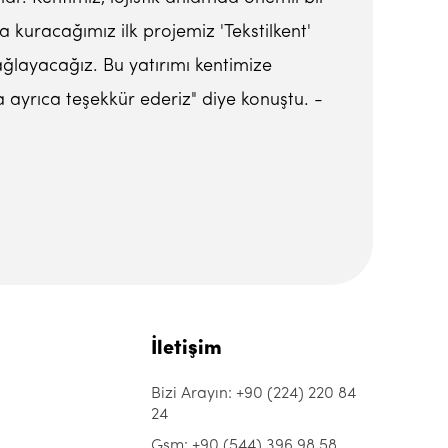
uracağımız ilk projemiz 'Tekstilkent'
ağlayacağız. Bu yatırımı kentimize
 ayrıca teşekkür ederiz" diye konuştu. -
İletişim
Bizi Arayın: +90 (224) 220 84
24
Gsm: +90 (544) 396 98 58