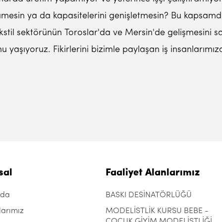
sin ya da kapasitelerini genişletmesin? Bu kapsamda k
kstil sektörünün Toroslar'da ve Mersin'de gelişmesini s
aşıyoruz. Fikirlerini bizimle paylaşan iş insanlarımıza
sal
Faaliyet Alanlarımız
zda
BASKI DESİNATÖRLÜĞÜ
larımız
MODELİSTLİK KURSU BEBE -
ÇOCUK GİYİM MODELİSTLİĞİ