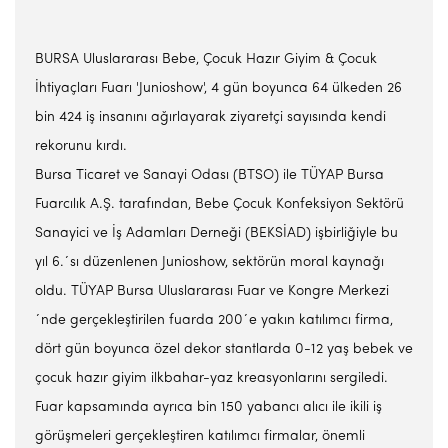
BURSA Uluslararası Bebe, Çocuk Hazır Giyim & Çocuk
İhtiyaçları Fuarı 'Junioshow', 4 gün boyunca 64 ülkeden 26
bin 424 iş insanını ağırlayarak ziyaretçi sayısında kendi
rekorunu kırdı.
Bursa Ticaret ve Sanayi Odası (BTSO) ile TÜYAP Bursa
Fuarcılık A.Ş. tarafından, Bebe Çocuk Konfeksiyon Sektörü
Sanayici ve İş Adamları Derneği (BEKSİAD) işbirliğiyle bu
yıl 6.´sı düzenlenen Junioshow, sektörün moral kaynağı
oldu. TÜYAP Bursa Uluslararası Fuar ve Kongre Merkezi
´nde gerçekleştirilen fuarda 200´e yakın katılımcı firma,
dört gün boyunca özel dekor stantlarda 0-12 yaş bebek ve
çocuk hazır giyim ilkbahar-yaz kreasyonlarını sergiledi.
Fuar kapsamında ayrıca bin 150 yabancı alıcı ile ikili iş
görüşmeleri gerçekleştiren katılımcı firmalar, önemli