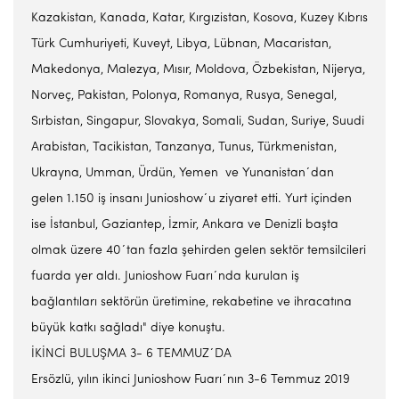
Kazakistan, Kanada, Katar, Kırgızistan, Kosova, Kuzey Kıbrıs
Türk Cumhuriyeti, Kuveyt, Libya, Lübnan, Macaristan,
Makedonya, Malezya, Mısır, Moldova, Özbekistan, Nijerya,
Norveç, Pakistan, Polonya, Romanya, Rusya, Senegal,
Sırbistan, Singapur, Slovakya, Somali, Sudan, Suriye, Suudi
Arabistan, Tacikistan, Tanzanya, Tunus, Türkmenistan,
Ukrayna, Umman, Ürdün, Yemen ve Yunanistan´dan
gelen 1.150 iş insanı Junioshow´u ziyaret etti. Yurt içinden
ise İstanbul, Gaziantep, İzmir, Ankara ve Denizli başta
olmak üzere 40´tan fazla şehirden gelen sektör temsilcileri
fuarda yer aldı. Junioshow Fuarı´nda kurulan iş
bağlantıları sektörün üretimine, rekabetine ve ihracatına
büyük katkı sağladı" diye konuştu.
İKİNCİ BULUŞMA 3- 6 TEMMUZ´DA
Ersözlü, yılın ikinci Junioshow Fuarı´nın 3-6 Temmuz 2019