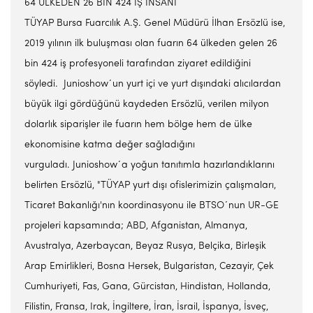
64 ÜLKEDEN 26 BİN 424 İŞ İNSANI
TÜYAP Bursa Fuarcılık A.Ş. Genel Müdürü İlhan Ersözlü ise,
2019 yılının ilk buluşması olan fuarın 64 ülkeden gelen 26
bin 424 iş profesyoneli tarafından ziyaret edildiğini
söyledi. Junioshow´un yurt içi ve yurt dışındaki alıcılardan
büyük ilgi gördüğünü kaydeden Ersözlü, verilen milyon
dolarlık siparişler ile fuarın hem bölge hem de ülke
ekonomisine katma değer sağladığını
vurguladı. Junioshow´a yoğun tanıtımla hazırlandıklarını
belirten Ersözlü, "TÜYAP yurt dışı ofislerimizin çalışmaları,
Ticaret Bakanlığı'nın koordinasyonu ile BTSO´nun UR-GE
projeleri kapsamında; ABD, Afganistan, Almanya,
Avustralya, Azerbaycan, Beyaz Rusya, Belçika, Birleşik
Arap Emirlikleri, Bosna Hersek, Bulgaristan, Cezayir, Çek
Cumhuriyeti, Fas, Gana, Gürcistan, Hindistan, Hollanda,
Filistin, Fransa, Irak, İngiltere, İran, İsrail, İspanya, İsveç,