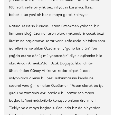
şekilde tekrar annelerin hizmetine sunan Natura Tekstil,
180 liralık setle bir yıllık bez ihtiyacını karşılıyor. İkinci
bebekte ise yeni bir bez almaya gerek kalmıyor.
Natura Tekstil'in kurucusu Kaan Özsökmen yabancı bir
firmanın isteği üzerine fason olarak yıkanabilir çocuk bezi
üretimine başlamaya karar verir. Kafasında bir takım soru
işaretleri ile işe atılan Özsökmen'i, “garip bir ürün”, “bu
çağda eskiye dönüş mü yapacağız” diye eleştirenler bile
olur. Ancak Amerika'dan Uzak Doğuya, İskandinav
ülkelerinden Güney Afrika'ya kadar birçok ülkede
milyonlarca ailenin bu bezi kullanmasının kendisine
cesaret verdiğini anlatan Özsökmen, “Fason olarak bu işe
girdik ve zamanla Avrupa'daki bu pazarı tanımaya
başladık. Yeni müşterilerle konuşup onların üretimlerini
Türkiye'ye almaya başladık. Sonunda biz de bir yerden