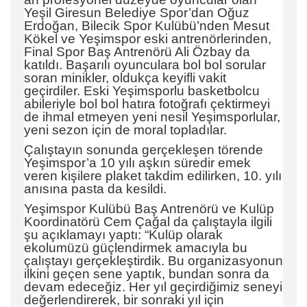
Yeşil Giresun Belediye Spor’dan Oğuz
Erdoğan, Bilecik Spor Kulübü’nden Mesut
Kökel ve Yeşimspor eski antrenörlerinden,
Final Spor Baş Antrenörü Ali Özbay da
katıldı. Başarılı oyunculara bol bol sorular
soran minikler, oldukça keyifli vakit
geçirdiler. Eski Yeşimsporlu basketbolcu
abileriyle bol bol hatıra fotoğrafı çektirmeyi
de ihmal etmeyen yeni nesil Yeşimsporlular,
yeni sezon için de moral topladılar.
Çalıştayın sonunda gerçekleşen törende
Yeşimspor’a 10 yılı aşkın süredir emek
veren kişilere plaket takdim edilirken, 10. yılı
anısına pasta da kesildi.
Yeşimspor Kulübü Baş Antrenörü ve Kulüp
Koordinatörü Cem Çağal da çalıştayla ilgili
şu açıklamayı yaptı: “Kulüp olarak
ekolumüzü güçlendirmek amacıyla bu
çalıştayı gerçekleştirdik. Bu organizasyonun
ilkini geçen sene yaptık, bundan sonra da
devam edeceğiz. Her yıl geçirdiğimiz seneyi
değerlendirerek, bir sonraki yıl için