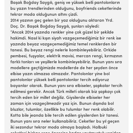
Başak Boğday Saygılı, geniş ve yüksek belli pantolonların
bu yazın trendlerinden olduğunu, boyfriends ceketlerinde
tekrar moda olduğunun altını çizdi.
2014 yazının geç gelen bir yaz olduğunu aktaran Yrd.
Doç. Dr. Başak Boğday Saygılı, şunları söyledi:
“Ancak 2014 yazında renkler yine çok güzel bir şekilde
hakimdi. Nasıl ki kışın siyah vazgeçemediğimiz bir renk ise
yazında beyaz vazgeçemediğimiz temel renklerden bir
tanesi. Bu beyaz rengi nelerle kombinleyebiliriz. Orkide
pembesi, fuşyalar, elektrik mavisi, mercan rengi, kırmızının
farklı tonları ve yeşillerle kombinleyebiliriz. Bunun yanı sıra
modellere geçtiğimizde modellerde de her şeyden önce
elbise yazın olmazsa olmazıdır. Pantolonlar yine bol
pantolonlar yüksek belli pantolonlar tercih ediyoruz
bayanlar olarak. Bunun yanı sıra elbiseler, şapkalar tercih
edilmesi gerekir. Ancak Türk milleti olarak biz şapkayı çok
tercih eden bir millet değiliz. Giysilerde elbiseler her
zaman için vazgeçilmezdir yaz için. Bunun dışında bol
bluzlar, tulumlar, özellikle bu tulumlar her renk olabilir.
Kotta bile jeanda bile tercih edilen giysilerden bir tanesi.
Bunun yanı sıra neler kullanabiliriz. Ceketler bu yıl geçen
iki sezondur tekrar moda olmaya başladı. Halbuki