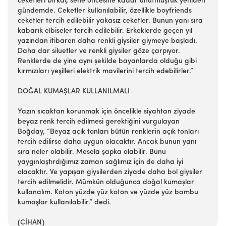
ceketleri birkaç sene öncesine kadar unutmuştuk yeniden
gündemde. Ceketler kullanılabilir, özellikle boyfriends
ceketler tercih edilebilir yakasız ceketler. Bunun yanı sıra
kabarık elbiseler tercih edilebilir. Erkeklerde geçen yıl
yazından itibaren daha renkli giysiler giymeye başladı.
Daha dar siluetler ve renkli giysiler göze çarpıyor.
Renklerde de yine aynı şekilde bayanlarda olduğu gibi
kırmızıları yeşilleri elektrik mavilerini tercih edebilirler.”
DOĞAL KUMAŞLAR KULLANILMALI
Yazın sıcaktan korunmak için öncelikle siyahtan ziyade
beyaz renk tercih edilmesi gerektiğini vurgulayan
Boğday, “Beyaz açık tonları bütün renklerin açık tonları
tercih edilirse daha uygun olacaktır. Ancak bunun yanı
sıra neler olabilir. Mesela şapka olabilir. Bunu
yaygınlaştırdığımız zaman sağlımız için de daha iyi
olacaktır. Ve yapışan giysilerden ziyade daha bol giysiler
tercih edilmelidir. Mümkün olduğunca doğal kumaşlar
kullanalım. Koton yüzde yüz koton ve yüzde yüz bambu
kumaşlar kullanılabilir.“ dedi.
(CİHAN)