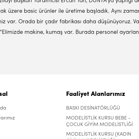
ızılayı Başkan Yardımcısı Ercan Tan, DÜNYA'ya yaptığı
ak üzere basic ürünler ile üretime başladık. Aynı zamand
imiz var. Orada bir çadır fabrikası daha düşünüyoruz. Van
"Elimizde makine, kumaş var. Burada personel ayarlanır 
sal
Faaliyet Alanlarımız
zda
BASKI DESİNATÖRLÜĞÜ
larımız
MODELİSTLİK KURSU BEBE -
ÇOCUK GİYİM MODELİSTLİĞİ
MODELİSTLİK KURSU (KADIN