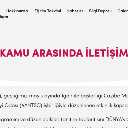
Hakkımızda
Eğitim Takvimi
Haberler
Bilgi Deposu
Galer
etişim
 KAMU ARASINDA ILETIŞIM
çtiğimiz mayıs ayında Iğdır ile başlattığı Cazibe Merke
yi Odası (VANTSO) işbirliğiyle düzenlenen etkinlik kapsa
gramını ve düzenledikleri tanıtım toplantısını DÜNYA