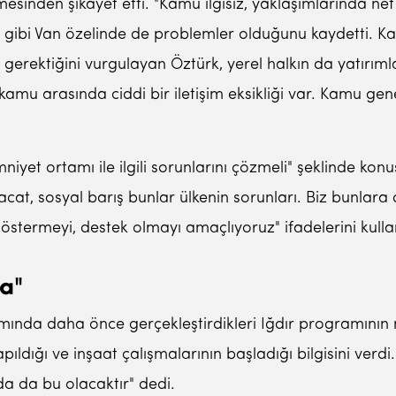
sinden şikayet etti. "Kamu ilgisiz, yaklaşımlarında net 
 gibi Van özelinde de problemler olduğunu kaydetti. Ka
gerektiğini vurgulayan Öztürk, yerel halkın da yatırım
kamu arasında ciddi bir iletişim eksikliği var. Kamu gen
mniyet ortamı ile ilgili sorunlarını çözmeli" şeklinde ko
acat, sosyal barış bunlar ülkenin sorunları. Biz bunlar
göstermeyi, destek olmayı amaçlıyoruz" ifadelerini kulla
da"
ında daha önce gerçekleştirdikleri Iğdır programının m
apıldığı ve inşaat çalışmalarının başladığı bilgisini verd
'da da bu olacaktır" dedi.