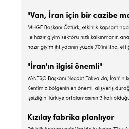
"Van, İran için bir cazibe m
MHGF Başkanı Öztürk, etkinlik kapsamında dü
ile hazır giyim sektörü hızlı kalkınmanın an
hazır giyim ihtiyacının yüzde 70'ini ithal et
"İran'ın ilgisi önemli"
VANTSO Başkanı Necdet Takva da, İran'ın kent
Kentimiz bölgenin en önemli alışveriş durağı
işsizliğin Türkiye ortalamasının 3 katı old
Kızılay fabrika planlıyor