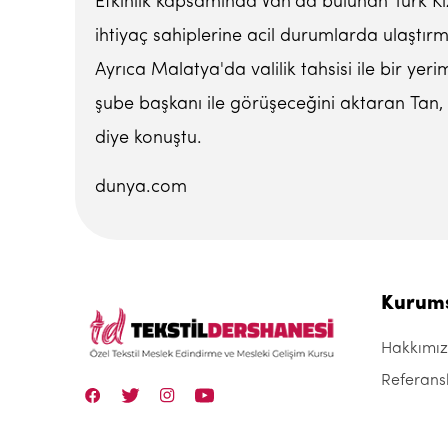
Etkinlik kapsamında Van'da bulunan Türk K
ihtiyaç sahiplerine acil durumlarda ulaştırm
Ayrıca Malatya'da valilik tahsisi ile bir yer
şube başkanı ile görüşeceğini aktaran Tan, 
diye konuştu.
dunya.com
Kurum
Hakkımı
Referans