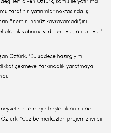
değiller" diyen Öztürk, kamu ile yatırımcı
mu tarafının yatırımlar noktasında iş
ların önemini henüz kavrayamadığını
el olarak yatırımcıyı dinlemiyor, anlamıyor"
nuşan Öztürk, "Bu sadece hazırgiyim
a dikkat çekmeye, farkındalık yaratmaya
ndı.
eyvelerini almaya başladıklarını ifade
i. Öztürk, "Cazibe merkezleri projemiz iyi bir