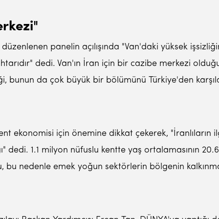
erkezi"
zenlenen panelin açılışında "Van'daki yüksek işsizliğin
ahtarıdır" dedi. Van'ın İran için bir cazibe merkezi old
tiği, bunun da çok büyük bir bölümünü Türkiye'den karşılan
 ekonomisi için önemine dikkat çekerek, "İranlıların ilgi
" dedi. 1.1 milyon nüfuslu kentte yaş ortalamasının 20.6
uğu, bu nedenle emek yoğun sektörlerin bölgenin kalkınm