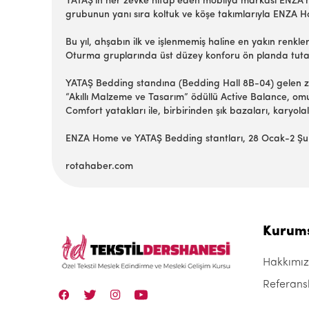
YATAŞ’ın her zevke hitap eden mobilya markası ENZA’nı
grubunun yanı sıra koltuk ve köşe takımlarıyla ENZA 
Bu yıl, ahşabın ilk ve işlenmemiş haline en yakın renkl
Oturma gruplarında üst düzey konforu ön planda tutan E
YATAŞ Bedding standına (Bedding Hall 8B-04) gelen ziy
“Akıllı Malzeme ve Tasarım” ödüllü Active Balance, omur
Comfort yatakları ile, birbirinden şık bazaları, karyola
ENZA Home ve YATAŞ Bedding stantları, 28 Ocak-2 Şuba
rotahaber.com
Kurum
Hakkımı
Referans