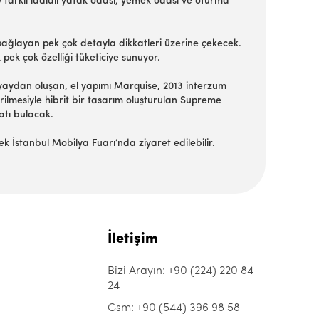
 farklı iddialı yatak odası, yemek odası ve oturma
ı sağlayan pek çok detayla dikkatleri üzerine çekecek.
ek çok özelliği tüketiciye sunuyor.
 yaydan oluşan, el yapımı Marquise, 2013 interzum
rilmesiyle hibrit bir tasarım oluşturulan Supreme
satı bulacak.
İstanbul Mobilya Fuarı’nda ziyaret edilebilir.
İletişim
Bizi Arayın: +90 (224) 220 84
24
Gsm: +90 (544) 396 98 58