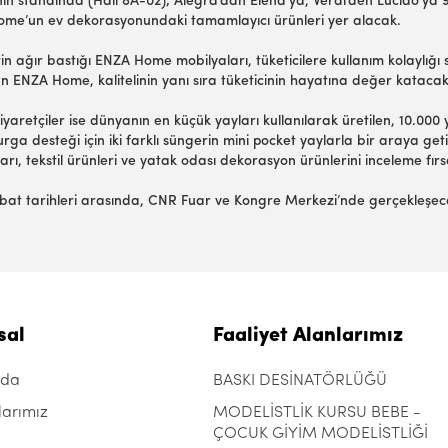
n standında (Hall 8A-02); Alegra’dan Elena’ya, Verdi’den Lucido’ya 9
Home’un ev dekorasyonundaki tamamlayıcı ürünleri yer alacak.
erin ağır bastığı ENZA Home mobilyaları, tüketicilere kullanım kolaylığ
NZA Home, kalitelinin yanı sıra tüketicinin hayatına değer katacak p
aretçiler ise dünyanın en küçük yayları kullanılarak üretilen, 10.000
ga desteği için iki farklı süngerin mini pocket yaylarla bir araya geti
ları, tekstil ürünleri ve yatak odası dekorasyon ürünlerini inceleme fır
t tarihleri arasında, CNR Fuar ve Kongre Merkezi’nde gerçekleşecek 
sal
Faaliyet Alanlarımız
zda
BASKI DESİNATÖRLÜĞÜ
larımız
MODELİSTLİK KURSU BEBE -
ÇOCUK GİYİM MODELİSTLİĞİ