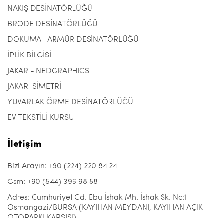
NAKIŞ DESİNATÖRLÜĞÜ
BRODE DESİNATÖRLÜĞÜ
DOKUMA- ARMÜR DESİNATÖRLÜĞÜ
İPLİK BİLGİSİ
JAKAR - NEDGRAPHICS
JAKAR-SİMETRİ
YUVARLAK ÖRME DESİNATÖRLÜĞÜ
EV TEKSTİLİ KURSU
İletişim
Bizi Arayın: +90 (224) 220 84 24
Gsm: +90 (544) 396 98 58
Adres: Cumhuriyet Cd. Ebu İshak Mh. İshak Sk. No:1
Osmangazi/BURSA (KAYIHAN MEYDANI, KAYIHAN AÇIK
OTOPARKI KARŞISI)