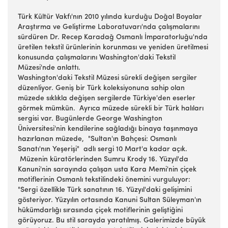
Türk Kültür Vakfı'nın 2010 yılında kurduğu Doğal Boyalar
Araştırma ve Geliştirme Laboratuvarı'nda çalışmalarını
sürdüren Dr. Recep Karadağ Osmanlı İmparatorluğu'nda
üretilen tekstil ürünlerinin korunması ve yeniden üretilmesi
konusunda çalışmalarını Washington'daki Tekstil
Müzesi'nde anlattı.
Washington'daki Tekstil Müzesi sürekli değişen sergiler
düzenliyor. Geniş bir Türk koleksiyonuna sahip olan
müzede sıklıkla değişen sergilerde Türkiye'den eserler
görmek mümkün. Ayrıca müzede sürekli bir Türk halıları
sergisi var. Bugünlerde George Washington
Üniversitesi'nin kendilerine sağladığı binaya taşınmaya
hazırlanan müzede, "Sultan'ın Bahçesi: Osmanlı
Sanatı'nın Yeşerişi" adlı sergi 10 Mart'a kadar açık.
Müzenin küratörlerinden Sumru Krody 16. Yüzyıl'da
Kanuni'nin sarayında çalışan usta Kara Memi'nin çiçek
motiflerinin Osmanlı tekstilindeki önemini vurguluyor:
"Sergi özellikle Türk sanatının 16. Yüzyıl'daki gelişimini
gösteriyor. Yüzyılın ortasında Kanuni Sultan Süleyman'ın
hükümdarlığı sırasında çiçek motiflerinin geliştiğini
görüyoruz. Bu stil sarayda yaratılmış. Galerimizde büyük