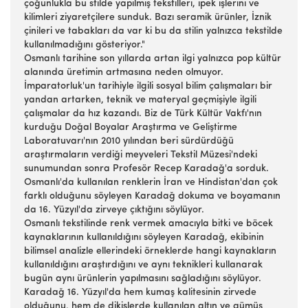
çoğunlukla bu stilde yapılmış tekstilleri, ipek işlerini ve
kilimleri ziyaretçilere sunduk. Bazı seramik ürünler, İznik
çinileri ve tabakları da var ki bu da stilin yalnızca tekstilde
kullanılmadığını gösteriyor."
Osmanlı tarihine son yıllarda artan ilgi yalnızca pop kültür
alanında üretimin artmasına neden olmuyor.
İmparatorluk'un tarihiyle ilgili sosyal bilim çalışmaları bir
yandan artarken, teknik ve materyal geçmişiyle ilgili
çalışmalar da hız kazandı. Biz de Türk Kültür Vakfı'nın
kurduğu Doğal Boyalar Araştırma ve Geliştirme
Laboratuvarı'nın 2010 yılından beri sürdürdüğü
araştırmaların verdiği meyveleri Tekstil Müzesi'ndeki
sunumundan sonra Profesör Recep Karadağ'a sorduk.
Osmanlı'da kullanılan renklerin İran ve Hindistan'dan çok
farklı olduğunu söyleyen Karadağ dokuma ve boyamanın
da 16. Yüzyıl'da zirveye çıktığını söylüyor.
Osmanlı tekstilinde renk vermek amacıyla bitki ve böcek
kaynaklarının kullanıldığını söyleyen Karadağ, ekibinin
bilimsel analizle ellerindeki örneklerde hangi kaynakların
kullanıldığını araştırdığını ve aynı teknikleri kullanarak
bugün aynı ürünlerin yapılmasını sağladığını söylüyor.
Karadağ 16. Yüzyıl'da hem kumaş kalitesinin zirvede
olduğunu, hem de dikişlerde kullanılan altın ve gümüş