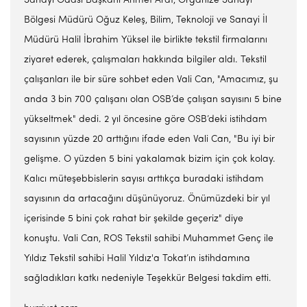
Sanayi Odası Başkanı Ahmet Arat, Organize Sanayi
Bölgesi Müdürü Oğuz Keleş, Bilim, Teknoloji ve Sanayi İl
Müdürü Halil İbrahim Yüksel ile birlikte tekstil firmalarını
ziyaret ederek, çalışmaları hakkında bilgiler aldı. Tekstil
çalışanları ile bir süre sohbet eden Vali Can, "Amacımız, şu
anda 3 bin 700 çalışanı olan OSB’de çalışan sayısını 5 bine
yükseltmek" dedi. 2 yıl öncesine göre OSB’deki istihdam
sayısının yüzde 20 arttığını ifade eden Vali Can, "Bu iyi bir
gelişme. O yüzden 5 bini yakalamak bizim için çok kolay.
Kalıcı müteşebbislerin sayısı arttıkça buradaki istihdam
sayısının da artacağını düşünüyoruz. Önümüzdeki bir yıl
içerisinde 5 bini çok rahat bir şekilde geçeriz" diye
konuştu. Vali Can, ROS Tekstil sahibi Muhammet Genç ile
Yıldız Tekstil sahibi Halil Yıldız'a Tokat’ın istihdamına
sağladıkları katkı nedeniyle Teşekkür Belgesi takdim etti.