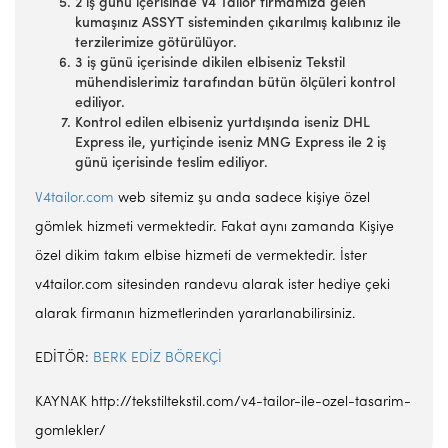
2 iş günü içerisinde V4 Tailor firmamıza gelen
kumaşınız ASSYT sisteminden çıkarılmış kalıbınız ile
terzilerimize götürülüyor.
3 iş günü içerisinde dikilen elbiseniz Tekstil
mühendislerimiz tarafından bütün ölçüleri kontrol
ediliyor.
Kontrol edilen elbiseniz yurtdışında iseniz DHL
Express ile, yurtiçinde iseniz MNG Express ile 2 iş
günü içerisinde teslim ediliyor.
V4tailor.com
web sitemiz şu anda sadece kişiye özel
gömlek hizmeti vermektedir. Fakat aynı zamanda Kişiye
özel dikim takım elbise hizmeti de vermektedir. İster
v4tailor.com sitesinden randevu alarak ister hediye çeki
alarak firmanın hizmetlerinden yararlanabilirsiniz.
EDİTÖR:
BERK EDİZ BÖREKÇİ
KAYNAK http://tekstiltekstil.com/v4-tailor-ile-ozel-tasarim-
gomlekler/