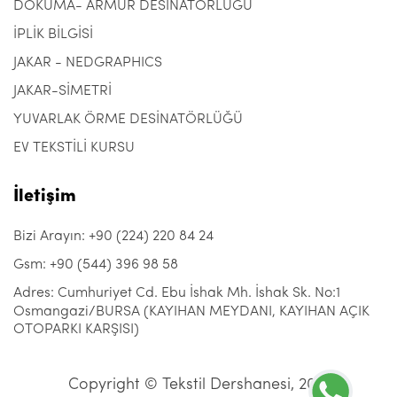
DOKUMA- ARMÜR DESİNATÖRLÜĞÜ
İPLİK BİLGİSİ
JAKAR - NEDGRAPHICS
JAKAR-SİMETRİ
YUVARLAK ÖRME DESİNATÖRLÜĞÜ
EV TEKSTİLİ KURSU
İletişim
Bizi Arayın: +90 (224) 220 84 24
Gsm: +90 (544) 396 98 58
Adres: Cumhuriyet Cd. Ebu İshak Mh. İshak Sk. No:1
Osmangazi/BURSA (KAYIHAN MEYDANI, KAYIHAN AÇIK
OTOPARKI KARŞISI)
Copyright © Tekstil Dershanesi, 2021