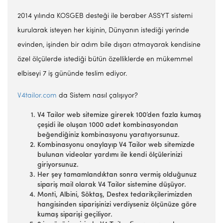
2014 yılında KOSGEB desteği ile beraber ASSYT sistemi
kurularak isteyen her kişinin, Dünyanın istediği yerinde
evinden, işinden bir adım bile dışarı atmayarak kendisine
özel ölçülerde istediği bütün özelliklerde en mükemmel
elbiseyi 7 iş gününde teslim ediyor.
V4tailor.com
da Sistem nasıl çalışıyor?
V4 Tailor web sitemize girerek 100’den fazla kumaş
çeşidi ile oluşan 1000 adet kombinasyondan
beğendiğiniz kombinasyonu yaratıyorsunuz.
Kombinasyonu onaylayıp V4 Tailor web sitemizde
bulunan videolar yardımı ile kendi ölçülerinizi
giriyorsunuz.
Her şey tamamlandıktan sonra vermiş olduğunuz
sipariş mail olarak V4 Tailor sistemine düşüyor.
Monti, Albini, Söktaş, Destex tedarikçilerimizden
hangisinden siparişinizi verdiyseniz ölçünüze göre
kumaş siparişi geçiliyor.