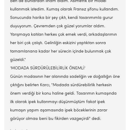
Ben de bunlardan ilham aldım. Asimetrik bir model
kullanmak istedim. Kumaş olarak Fransız şifonu kullandım.
Sonucunda harika bir şey çıktı, kendi tasarımımla gurur
duyuyorum. Çevremden çok güzel yorumlar aldım.
Yarışmaya katılan herkes çok emek verdi, arkadaşlarımın
her biri çok çalıştı. Gelinliğin eskizini yaptıktan sonra
tamamlanana kadar her sürecin içinde bulunmak çok
güzeldi."
'MODADA SÜRDÜRÜLEBİLİRLİK ÖNEMLİ'
Günün modasının her alanında sadeliğin ve doğallığın öne
çıktığını belirten Karcı, "Modada sürdürebilirlik herkesin
önem verdiği bir konu haline geldi. Tasarımın kumaşında
ilk olarak ipek kullanmayı düşünmüştüm fakat ipek
kumaşın yapım aşamasında ipek böceklerinin zarar
görüyor olması beni bu fikirden vazgeçirdi" dedi.