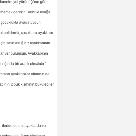
kilometre yol yürüdüğüne göre
aşmamak gerekir. Halbuki ayağa
, çocuklukta ayağa uygun
ni belirterek, çocuklara ayakkabı
için satın aldığınız ayakkabının
dar yer bulunsun. Ayakkabının
ığında bir aralık olmalıdır."
ocaman ayakkabılar almanın da
abının topuk kısmının bükülebilen
 ileride belde, ayaklarda ve