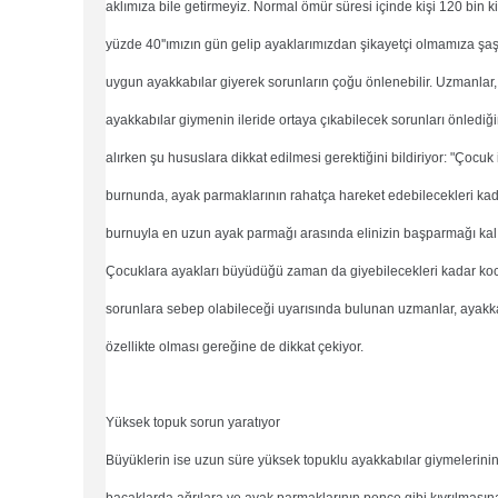
aklımıza bile getirmeyiz. Normal ömür süresi içinde kişi 120 bin 
yüzde 40''ımızın gün gelip ayaklarımızdan şikayetçi olmamıza ş
uygun ayakkabılar giyerek sorunların çoğu önlenebilir. Uzmanlar
ayakkabılar giymenin ileride ortaya çıkabilecek sorunları önlediği
alırken şu hususlara dikkat edilmesi gerektiğini bildiriyor: "Çocuk 
burnunda, ayak parmaklarının rahatça hareket edebilecekleri ka
burnuyla en uzun ayak parmağı arasında elinizin başparmağı kalınl
Çocuklara ayakları büyüdüğü zaman da giyebilecekleri kadar k
sorunlara sebep olabileceği uyarısında bulunan uzmanlar, ayakk
özellikte olması gereğine de dikkat çekiyor.
Yüksek topuk sorun yaratıyor
Büyüklerin ise uzun süre yüksek topuklu ayakkabılar giymelerinin,