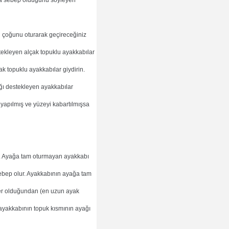
ına sebep olduğunu söyleyen
n çoğunu oturarak geçireceğiniz
ekleyen alçak topuklu ayakkabılar
çak topuklu ayakkabılar giydirin.
ğı destekleyen ayakkabılar
 yapılmış ve yüzeyi kabartılmışsa
r. Ayağa tam oturmayan ayakkabı
ebep olur. Ayakkabının ayağa tam
yer olduğundan (en uzun ayak
ayakkabının topuk kısmının ayağı