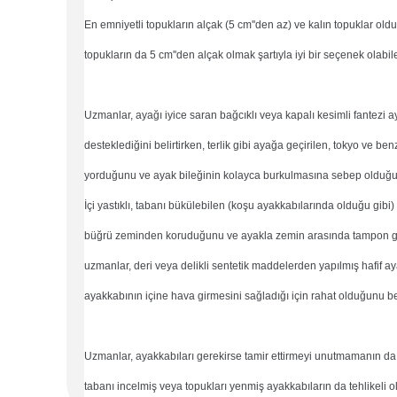
En emniyetli topukların alçak (5 cm''den az) ve kalın topuklar o
topukların da 5 cm''den alçak olmak şartıyla iyi bir seçenek olabile
Uzmanlar, ayağı iyice saran bağcıklı veya kapalı kesimli fantezi a
desteklediğini belirtirken, terlik gibi ayağa geçirilen, tokyo ve be
yorduğunu ve ayak bileğinin kolayca burkulmasına sebep olduğ
İçi yastıklı, tabanı bükülebilen (koşu ayakkabılarında olduğu gibi)
büğrü zeminden koruduğunu ve ayakla zemin arasında tampon g
uzmanlar, deri veya delikli sentetik maddelerden yapılmış hafif ay
ayakkabının içine hava girmesini sağladığı için rahat olduğunu bel
Uzmanlar, ayakkabıları gerekirse tamir ettirmeyi unutmamanın da 
tabanı incelmiş veya topukları yenmiş ayakkabıların da tehlikeli 