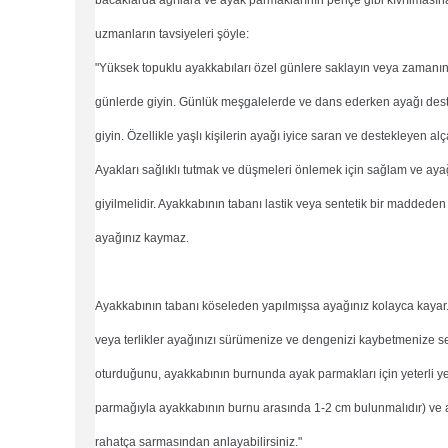
bacaklarda ağrılara ve ayak parmaklarının pençe gibi kıvrılmas
uzmanların tavsiyeleri şöyle:
"Yüksek topuklu ayakkabıları özel günlere saklayın veya zamanı
günlerde giyin. Günlük meşgalelerde ve dans ederken ayağı dest
giyin. Özellikle yaşlı kişilerin ayağı iyice saran ve destekleyen al
Ayakları sağlıklı tutmak ve düşmeleri önlemek için sağlam ve aya
giyilmelidir. Ayakkabının tabanı lastik veya sentetik bir maddeden
ayağınız kaymaz.
Ayakkabının tabanı köseleden yapılmışsa ayağınız kolayca kaya
veya terlikler ayağınızı sürümenize ve dengenizi kaybetmenize s
oturduğunu, ayakkabının burnunda ayak parmakları için yeterli 
parmağıyla ayakkabının burnu arasında 1-2 cm bulunmalıdır) ve 
rahatça sarmasından anlayabilirsiniz."