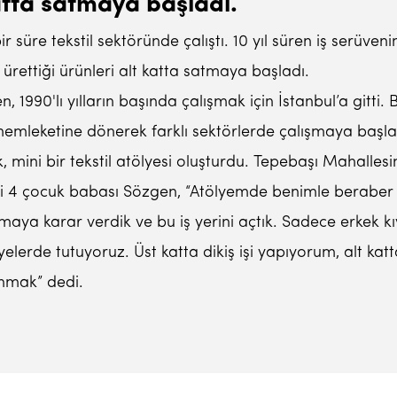
katta satmaya başladı.
 süre tekstil sektöründe çalıştı. 10 yıl süren iş serüv
ta ürettiği ürünleri alt katta satmaya başladı.
 1990'lı yılların başında çalışmak için İstanbul’a gitti. 
memleketine dönerek farklı sektörlerde çalışmaya başladı
, mini bir tekstil atölyesi oluşturdu. Tepebaşı Mahalle
ki 4 çocuk babası Sözgen, “Atölyemde benimle beraber bi
aya karar verdik ve bu iş yerini açtık. Sadece erkek kıy
iyelerde tutuyoruz. Üst katta dikiş işi yapıyorum, alt k
sunmak” dedi.