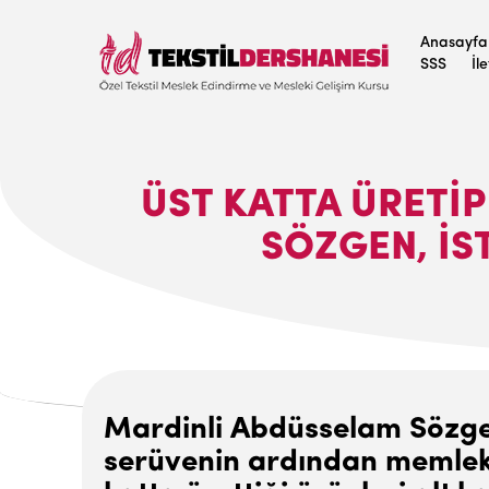
Anasayfa
SSS
İl
ÜST KATTA ÜRETI
SÖZGEN, İST
Mardinli Abdüsselam Sözgen, 
serüvenin ardından memleket