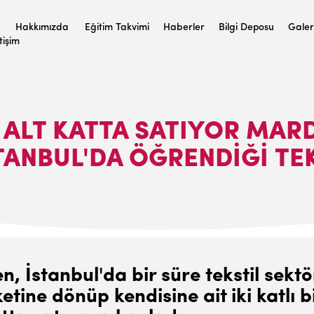
Hakkımızda
Eğitim Takvimi
Haberler
Bilgi Deposu
Galer
etişim
P ALT KATTA SATIYOR MAR
ANBUL'DA ÖĞRENDIĞI TEKST
İstanbul'da bir süre tekstil sektörü
ine dönüp kendisine ait iki katlı bi