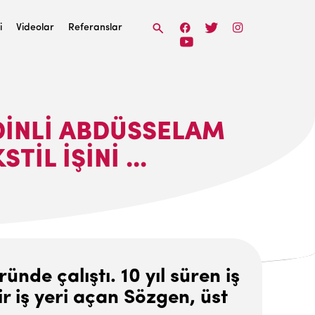
i
Videolar
Referanslar
DINLI ABDÜSSELAM
IL IŞINI ...
nde çalıştı. 10 yıl süren iş
r iş yeri açan Sözgen, üst