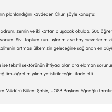
ın planlandığını kaydeden Okur, şöyle konuştu:
 Bodrum, zemin ve iki kattan oluşacak okulda, 500 öğre
orum. Sivil toplum kuruluşlarımız ve hayırseverlerimizi
alitenin artması ülkemizin geleceğine sağlanan en büyü
 ise tekstil sektörünün ihtiyacı olan ara elaman sorun
itim-öğretim yılına yetiştirileceğini ifade etti.
ğitim Müdürü Bülent Şahin, UOSB Başkanı Ağaoğlu taraf