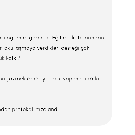
nci öğrenim görecek. Eğitime katkılarından
n okullaşmaya verdikleri desteği çok
k katkı."
unu çözmek amacıyla okul yapımına katkı
ından protokol imzalandı