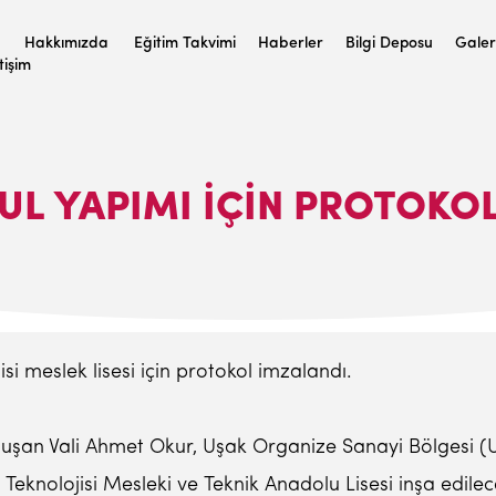
Hakkımızda
Eğitim Takvimi
Haberler
Bilgi Deposu
Galer
etişim
UL YAPIMI İÇIN PROTOKO
jisi meslek lisesi için protokol imzalandı.
onuşan Vali Ahmet Okur, Uşak Organize Sanayi Bölgesi 
 Teknolojisi Mesleki ve Teknik Anadolu Lisesi inşa edilec